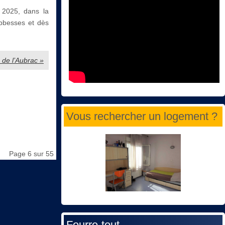
 2025, dans la
Abbesses et dès
s de l’Aubrac »
Vous rechercher un logement ?
Page 6 sur 55
Fourre-tout