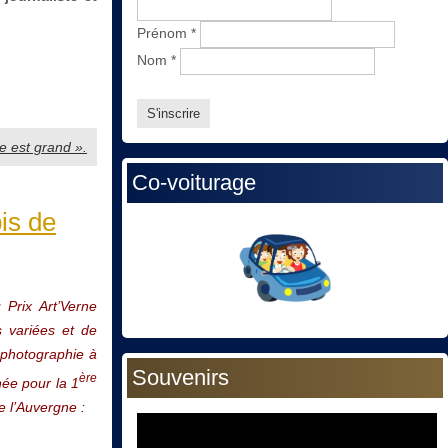
Prénom
*
Nom
*
e est grand ».
Co-voiturage
bis de
 Prix Art’Verne
s variées et de
a photographie à
Souvenirs
ère
née pour la 1
 l’Auvergne :