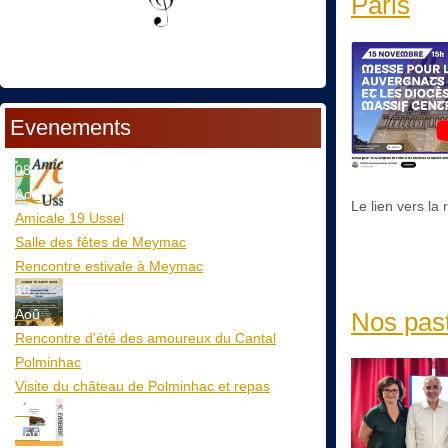
Paris
Evenements
08
Aoû
Le lien vers la
Amicale 19 Ussel
Salle des fêtes de Meymac
Rencontre estivale à Meymac
10
Aoû
Nos past
Rencontre d'été des amoureux du Cantal
Polminhac
Visite du château de Polminhac et repas
12
Aoû