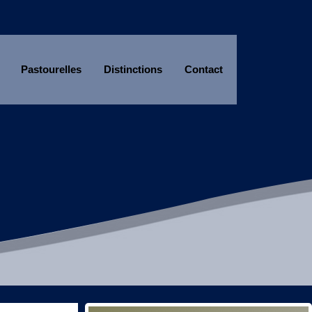
Pastourelles
Distinctions
Contact
Année
Mois
Année
Mois