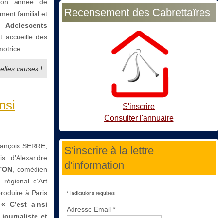
 son année de
Recensement des Cabrettaïres
ent familial et
 Adolescents
t accueille des
motrice.
belles causes !
nsi
S'inscrire
Consulter l'annuaire
rançois SERRE,
S'inscrire à la lettre
is d’Alexandre
d'information
TON
, comédien
régional d’Art
roduire à Paris
*
Indications requises
 « C’est ainsi
Adresse Email
*
 journaliste et