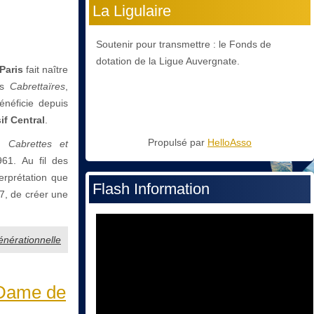
La Ligulaire
Soutenir pour transmettre : le Fonds de
dotation de la Ligue Auvergnate.
Paris
fait naître
es
Cabrettaïres
,
énéficie depuis
if Central
.
Propulsé par
HelloAsso
on
Cabrettes et
61. Au fil des
terprétation que
Flash Information
7, de créer une
énérationnelle
-Dame de