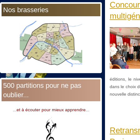
Concours
Nos brasseries
multigén
éditions, le ni
500 partitions pour ne pas
dans le choix 
oublier...
nouvelle distinc
...et à écouter pour mieux apprendre...
Retrans