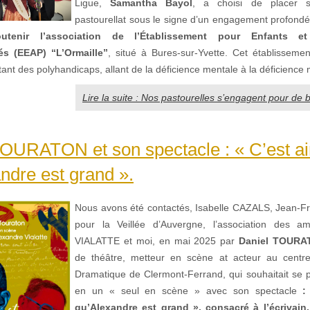
Ligue,
Samantha Bayol
, a choisi de placer
pastourellat sous le signe d’un engagement profondém
outenir l’association de l’Établissement pour Enfants et
s (EEAP) “L’Ormaille”
, situé à Bures-sur-Yvette. Cet établissemen
ant des polyhandicaps, allant de la déficience mentale à la déficience 
Lire la suite : Nos pastourelles s’engagent pour de 
OURATON et son spectacle : « C’est ai
ndre est grand ».
Nous avons été contactés, Isabelle CAZALS, Jean-F
pour la Veillée d’Auvergne, l’association des am
VIALATTE et moi, en mai 2025 par
Daniel TOURA
de théâtre, metteur en scène at acteur au centre 
Dramatique de Clermont-Ferrand, qui souhaitait se p
en un « seul en scène » avec son spectacle
:
qu’Alexandre
est grand », consacré à l’écrivain,