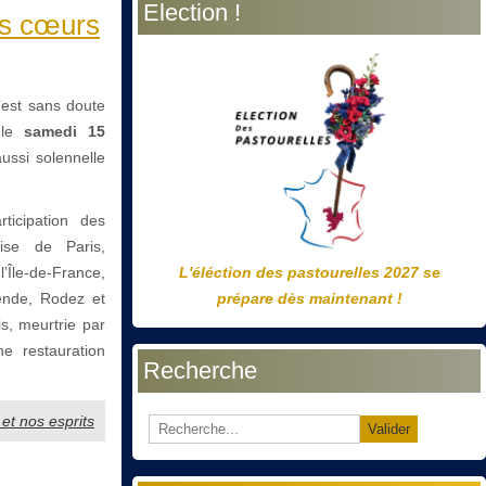
Election !
précédente
précédent
suivante
suivant
os cœurs
’est sans doute
 le
samedi 15
ussi solennelle
ticipation des
ise de Paris,
Île-de-France,
L'éléction des pastourelles 2027 se
ende, Rodez et
prépare dès maintenant !
s, meurtrie par
e restauration
Recherche
et nos esprits
Valider