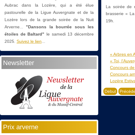
Aubrac dans la Lozère, qui a été élue
La soirée de r
pastourelle de la Ligue Auvergnate et de la
brasserie « La
Lozère lors de la grande soirée de la Nuit
19h.
Arverne...
"Dansons la bourrée sous les
étoiles de Baltard"
le
samedi 13 décembre
2025.
Suivez le lien
...
« Arbres en A
« Toi, l’Auve
Newsletter
Concours de 
Concours am
Lozère Estiv
Début
Précéde
Prix arverne