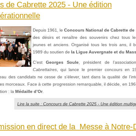
 de Cabrette 2025 - Une édition
érationnelle
Depuis 1961, le
Concours National de Cabrette de 
des désirs et renaître des souvenirs chez tous l
jeunes et anciens. Organisé tous les trois ans, il b
1989 du soutien de
la Ligue Auvergnate et du Mass
C’est
Georges Soule
, président de l’associati
Cabrettaïres
, qui lance le premier concours en 19
veau des candidats ne cesse de s’élever, tant dans la qualité de l’in
des morceaux. Face à cette progression remarquable, il décide, en 196
tion : la
Médaille d’Or
.
Lire la suite : Concours de Cabrette 2025 - Une édition multig
mission en direct de la Messe à Notre