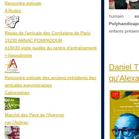
Rencontre estivale
A Rodez
humain :
s
23
Polyhandicapé
Aoû
enfants présent
Repas de l'amicale des Corréziens de Paris
19230 ARNAC POMPADOUR
A15h30 visite guidée du centre d’entraînement
+ hippodrome
25
Daniel T
Aoû
qu’Alexa
Rencontre estivale des anciens présidents des
amicales aveyronnaises
Cabrespines
09
Oct
Marché des Pays de l’Aveyron
rue l'Aubrac
21
Nov