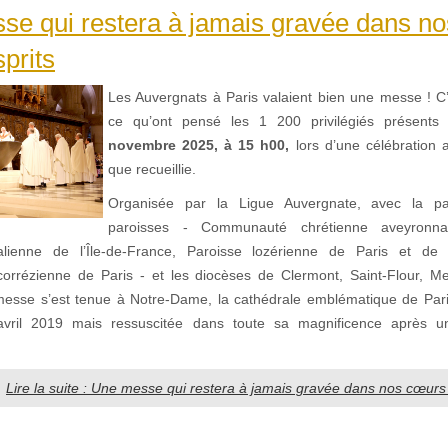
se qui restera à jamais gravée dans n
sprits
Les Auvergnats à Paris valaient bien une messe ! C
ce qu’ont pensé les 1 200 privilégiés présents
novembre 2025, à 15 h00,
lors d’une célébration a
que recueillie.
Organisée par la Ligue Auvergnate, avec la par
paroisses - Communauté chrétienne aveyronna
alienne de l’Île-de-France, Paroisse lozérienne de Paris et de l’
rrézienne de Paris - et les diocèses de Clermont, Saint-Flour, M
messe s’est tenue à Notre-Dame, la cathédrale emblématique de Pari
 avril 2019 mais ressuscitée dans toute sa magnificence après un
Lire la suite : Une messe qui restera à jamais gravée dans nos cœurs 