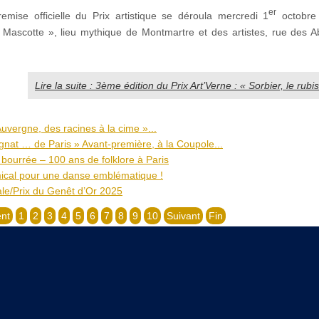
er
emise officielle du Prix artistique se déroula mercredi 1
octobre
 Mascotte », lieu mythique de Montmartre et des artistes, rue des 
Lire la suite : 3ème édition du Prix Art’Verne : « Sorbier, le rubi
uvergne, des racines à la cime »...
rgnat … de Paris » Avant-première, à la Coupole...
bourrée – 100 ans de folklore à Paris
ical pour une danse emblématique !
ale/Prix du Genêt d’Or 2025
nt
1
2
3
4
5
6
7
8
9
10
Suivant
Fin