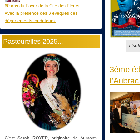
60 ans du Foyer de la Cité des Fleurs
Avec la présence des 3 évêques des
départements fondateurs.
Pastourelles 2025...
Lire 
3ème édi
l’Aubrac
C’est
Sarah ROYER
, originaire de Aumont-