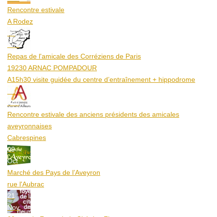
Rencontre estivale
A Rodez
23
Aoû
Repas de l'amicale des Corréziens de Paris
19230 ARNAC POMPADOUR
A15h30 visite guidée du centre d’entraînement + hippodrome
25
Aoû
Rencontre estivale des anciens présidents des amicales
aveyronnaises
Cabrespines
09
Oct
Marché des Pays de l’Aveyron
rue l'Aubrac
21
Nov