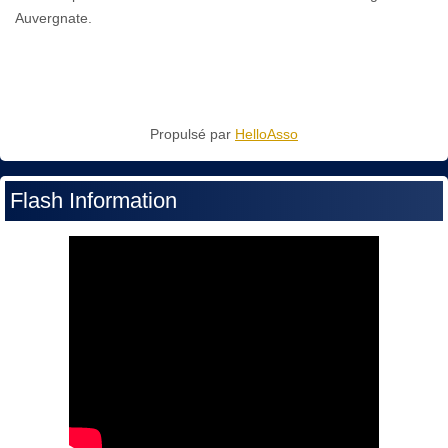
Auvergnate.
Propulsé par
HelloAsso
Flash Information