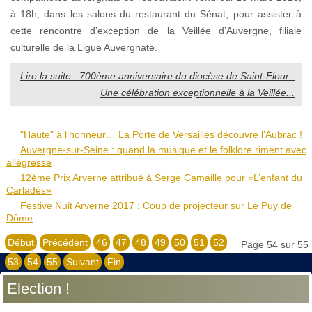
à 18h, dans les salons du restaurant du Sénat, pour assister à
cette rencontre d’exception de la Veillée d’Auvergne, filiale
culturelle de la Ligue Auvergnate.
Lire la suite : 700ème anniversaire du diocèse de Saint-Flour :
Une célébration exceptionnelle à la Veillée...
"Haute" à l’honneur… La Porte de Versailles découvre l’Aubrac !
Auvergne-sur-Seine : quand la musique et le folklore riment avec
allégresse
12ème Prix Arverne attribué à Serge Camaille pour «L’enfant du
Carladès»
Festive Nuit Arverne 2017 : Coup de projecteur sur Le Puy de
Dôme
Début
Précédent
46
47
48
49
50
51
52
Page 54 sur 55
53
54
55
Suivant
Fin
Election !