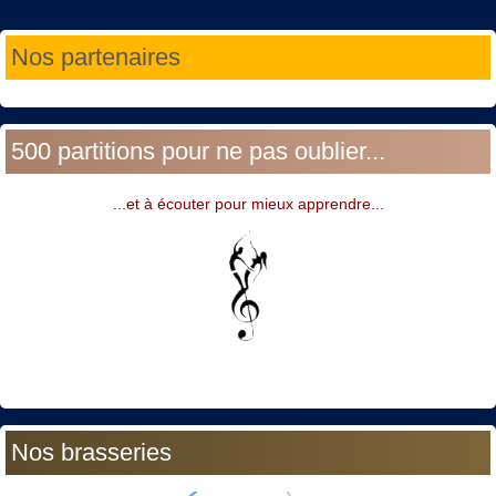
Année
Mois
Année
Mois
Nos partenaires
précédente
précédent
suivante
suivant
500 partitions pour ne pas oublier...
...et à écouter pour mieux apprendre...
Nos brasseries