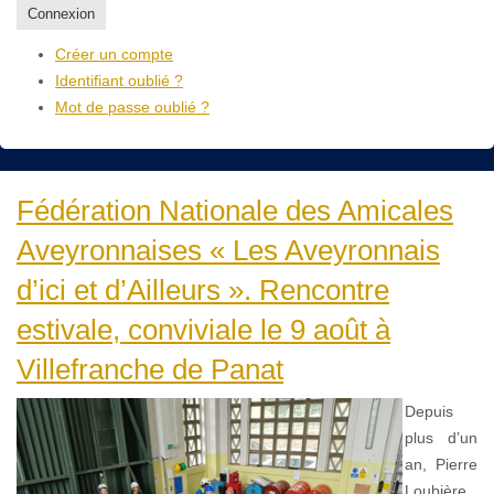
Connexion
Créer un compte
Identifiant oublié ?
Mot de passe oublié ?
Fédération Nationale des Amicales
Aveyronnaises « Les Aveyronnais
d’ici et d’Ailleurs ». Rencontre
estivale, conviviale le 9 août à
Villefranche de Panat
Depuis
plus d’un
an, Pierre
Loubière,