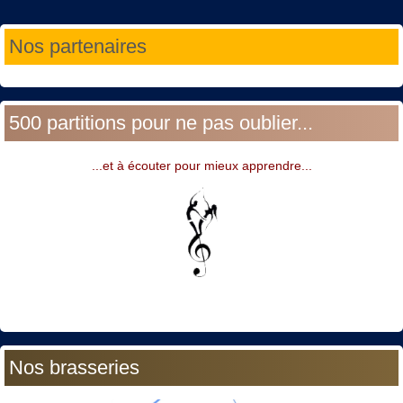
Année
Mois
Année
Mois
Nos partenaires
précédente
précédent
suivante
suivant
500 partitions pour ne pas oublier...
...et à écouter pour mieux apprendre...
Nos brasseries