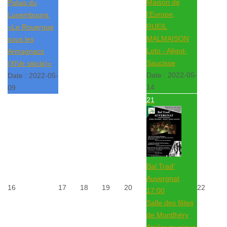
Maison de
Palais du
l’Europe,
Luxembourg.
RUEIL
«Le Rouergue
MALMAISON
sous les
Loto - Aligot-
Armagnacs
Saucisse
(XIVe siècle)»
Date :
2022-05-
Date :
2022-05-
14
09
21
Bal Trad'
Auvergnat
16
17
18
19
20
22
17:00
Salle des fêtes
de Montlhéry