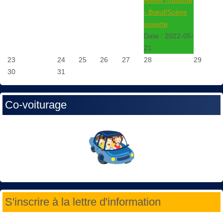
Atelier musique
- Bœuf/Scène
ouverte
Date :
2022-05-
21
23
24
25
26
27
28
29
30
31
Co-voiturage
S'inscrire à la lettre d'information