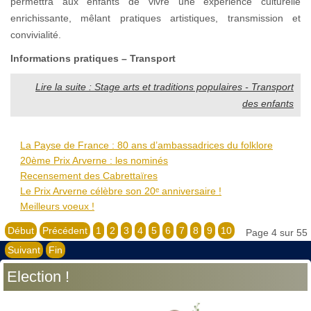
permettra aux enfants de vivre une expérience culturelle
enrichissante, mêlant pratiques artistiques, transmission et
convivialité.
Informations pratiques – Transport
Lire la suite : Stage arts et traditions populaires - Transport
des enfants
La Payse de France : 80 ans d’ambassadrices du folklore
20ème Prix Arverne : les nominés
Recensement des Cabrettaïres
Le Prix Arverne célèbre son 20ᵉ anniversaire !
Meilleurs voeux !
Début
Précédent
1
2
3
4
5
6
7
8
9
10
Page 4 sur 55
Suivant
Fin
Election !