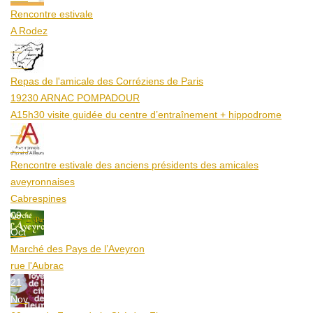
Rencontre estivale
A Rodez
23
Aoû
Repas de l'amicale des Corréziens de Paris
19230 ARNAC POMPADOUR
A15h30 visite guidée du centre d’entraînement + hippodrome
25
Aoû
Rencontre estivale des anciens présidents des amicales
aveyronnaises
Cabrespines
09
Oct
Marché des Pays de l’Aveyron
rue l'Aubrac
21
Nov