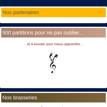
Année
Mois
Année
Mois
Nos partenaires
précédente
précédent
suivante
suivant
500 partitions pour ne pas oublier...
...et à écouter pour mieux apprendre...
Nos brasseries