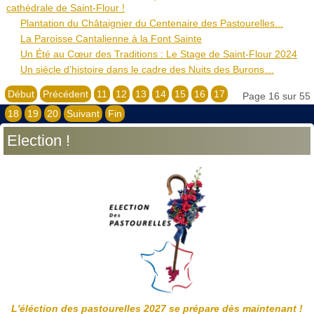
cathédrale de Saint-Flour !
Plantation du Châtaignier du Centenaire des Pastourelles...
La Paroisse Cantalienne à la Font Sainte
Un Été au Cœur des Traditions : Le Stage de Saint-Flour 2024
Un siècle d’histoire dans le cadre des Nuits des Burons…
Début
Précédent
11
12
13
14
15
16
17
Page 16 sur 55
18
19
20
Suivant
Fin
Election !
L'éléction des pastourelles 2027 se prépare dès maintenant !