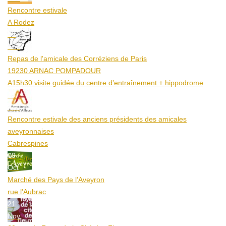
Rencontre estivale
A Rodez
23
Aoû
Repas de l'amicale des Corréziens de Paris
19230 ARNAC POMPADOUR
A15h30 visite guidée du centre d’entraînement + hippodrome
25
Aoû
Rencontre estivale des anciens présidents des amicales
aveyronnaises
Cabrespines
09
Oct
Marché des Pays de l’Aveyron
rue l'Aubrac
21
Nov