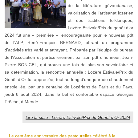
de la littérature gévaudanaise,
valorisation de l’artisanat lozérien
et des traditions folkloriques,
Lozère Estivale/Prix du genêt d’or
2024 fut une « première » encourageante pour le nouveau pdt
de l’ALP, René-François BERNARD, offrant un programme
d’activités très varié et attrayant. Préparée par l’équipe du bureau
de l’Association et particulièrement par son pdt d’honneur, Jean-
Pierre BONICEL, qui prouva une fois de plus son savoir-faire et
sa détermination, la rencontre annuelle : Lozère Estivale/Prix du
Genêt d’Or fut appréciée, tout au long d’une journée chaudement
ensoleillée, par une centaine de Lozériens de Paris et du Pays,
jeudi 8 août 2024, dans le bel et confortable espace Georges
Frêche, à Mende.
Lire la suite : Lozère Estivale/Prix du Genêt d’Or 2024
Le centième anniversaire des pastourelles célébré à la