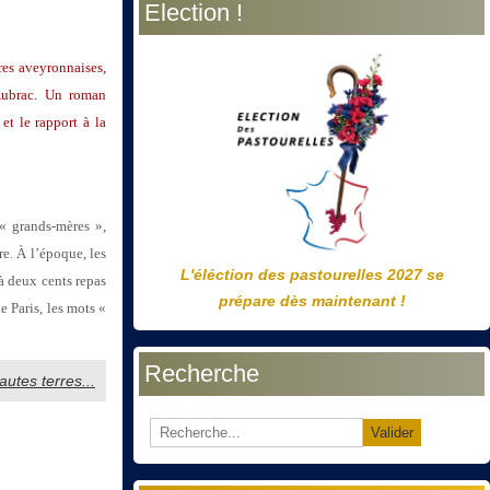
Election !
précédente
précédent
suivante
suivant
ères aveyronnaises,
 Aubrac. Un roman
 et le rapport à la
 « grands-mères »,
re. À l’époque, les
L'éléction des pastourelles 2027 se
à deux cents repas
prépare dès maintenant !
 Paris, les mots «
Recherche
autes terres...
Valider