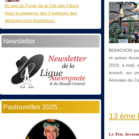
60 ans du Foyer de la Cité des Fleurs
Avec la présence des 3 évêques des
départements fondateurs.
Newsletter
BONICHON past
et autres Auve
2019, à midi, 
brunch, sur un
Amicales du Ca
Pastourelles 2025...
13 ème P
Le Prix Arvern