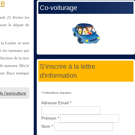
re
Co-voiturage
udi 21 février les
pour le départ de
la Lozère se sont
t les
taureaux qui
lection de la race
S'inscrire à la lettre
de mascara. Dès le
tout. Race rustique
d'information
e l'agriculture
*
Indications requises
Adresse Email
*
Prénom
*
Nom
*