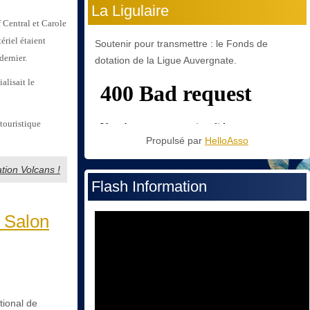
La Ligulaire
 Central et Carole
ériel étaient
Soutenir pour transmettre : le Fonds de
dernier.
dotation de la Ligue Auvergnate.
alisait le
 touristique
Propulsé par
HelloAsso
ation Volcans !
Flash Information
 Salon
tional de