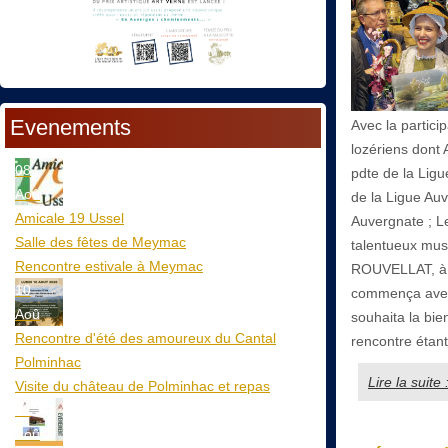
Evenements
Avec la partici
lozériens dont
08
pdte de la Lig
Aoû
de la Ligue A
Amicale 19 Ussel
Auvergnate ; L
Salle des fêtes de Meymac
talentueux mus
Rencontre estivale à Meymac
ROUVELLAT, à l
10
commença avec 
Aoû
souhaita la bie
Rencontre d'été des amoureux du Cantal
rencontre étant
Polminhac
Lire la suite
Visite du château de Polminhac et repas
12
Aoû