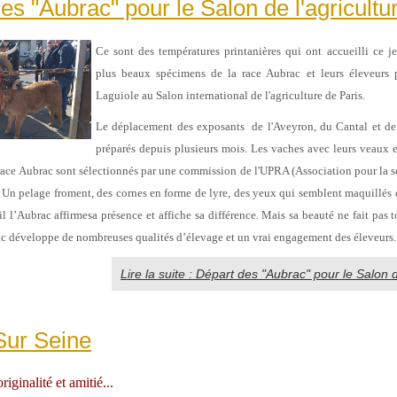
es "Aubrac" pour le Salon de l'agricultu
Ce sont des températures printanières qui ont accueilli ce je
plus beaux spécimens de la race Aubrac et leurs éleveurs 
Laguiole au Salon international de l'agriculture de Paris.
Le déplacement des exposants de l'Aveyron, du Cantal et de 
préparés depuis plusieurs mois. Les vaches avec leurs veaux e
 race Aubrac sont sélectionnés par une commission de l'UPRA (Association pour la sé
Un pelage froment, des cornes en forme de lyre, des yeux qui semblent maquillés 
l l’Aubrac affirme
sa présence et affiche sa différence. Mais sa beauté ne fait pas 
rac développe de nombreuses qualités d’élevage et un vrai engagement des éleveurs.
Lire la suite : Départ des "Aubrac" pour le Salon d
Sur Seine
iginalité et amitié...