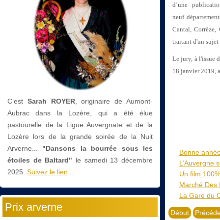
d’une publicatio
neuf départements
Cantal, Corrèze,
traitant d'un suje
Le jury, à l'issue
18
janvier 2019, a
C’est
Sarah ROYER
, originaire de Aumont-
Aubrac dans la Lozère, qui a été élue
pastourelle de la Ligue Auvergnate et de la
Lozère lors de la grande soirée de la Nuit
Arverne...
"Dansons la bourrée sous les
Bonne année 
étoiles de Baltard"
le
samedi 13 décembre
L’Auvergne so
2025.
Suivez le lien
...
Un film 100%
Marché Des 
La Gare du C
Prix arverne
Début
Précéde