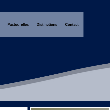
Pastourelles
Distinctions
Contact
Année
Mois
Année
Mois