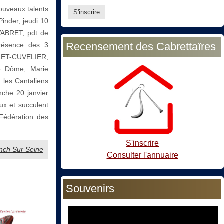
ouveaux talents
Pinder, jeudi 10
 VABRET, pdt de
Recensement des Cabrettaïres
présence des 3
BLET-CUVELIER,
de Dôme, Marie
les Cantaliens
nche 20 janvier
ux et succulent
 Fédération des
S'inscrire
runch Sur Seine
Consulter l'annuaire
Souvenirs