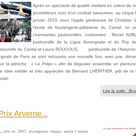
Après un spectacle de qualité mettant en valeur de n
prometteurs suivi d’un cocktail savoureux, au cirque 
janvier 2019, sous l’égide généreuse de Christian
l’école de boulangerie-pâtisserie du Cantal, en 
charmantes pastourelles, costumées : Muriel AU
pastourelle de la Ligue Auvergnate et du Puy 
ourelle du Cantal et Laura ROUCOUS, pastourelle de l’Aveyron, 
rgnats de Paris se sont retrouvés une nouvelle fois, avec joie, dima
sur la péniche : « Le Polpo » afin de déguster ensemble un planture
e idée inédite et très appréciée de Bernard LHERITIER, pdt de la
ntal.
Lire la suite : B
rix Arverne...
e
,
créé en 2007, récompense chaque année l’auteur