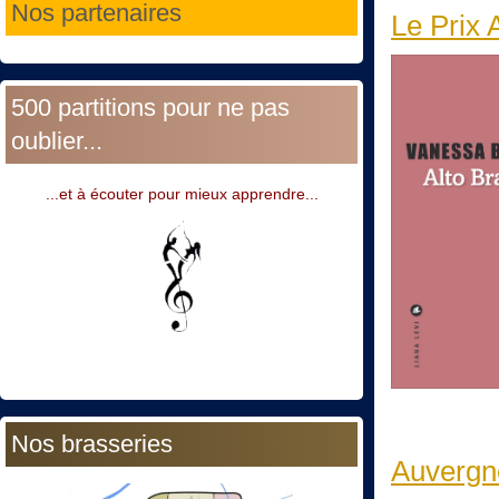
Nos partenaires
Le Prix 
500 partitions pour ne pas
oublier...
...et à écouter pour mieux apprendre...
Nos brasseries
Auvergne