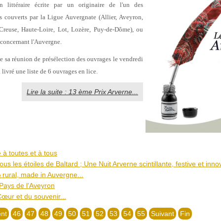
n littéraire écrite par un originaire de l'un des
 couverts par la Ligue Auvergnate (Allier, Aveyron,
 Creuse,
Haute-Loire, Lot, Lozère, Puy-de-Dôme), ou
t concernant
l'Auvergne.
 de sa réunion de présélection des ouvrages le vendredi
 livré une liste de 6 ouvrages en lice.
Lire la suite : 13 ème Prix Arverne...
à toutes et à tous
us les étoiles de Baltard ; Une Nuit Arverne scintillante, festive et inno
 rural, made in Auvergne...
Pays de l'Aveyron
œur et du souvenir...
nt
46
47
48
49
50
51
52
53
54
55
Suivant
Fin