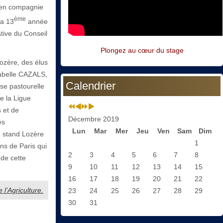
ue en compagnie
ème
la 13
année
ative du Conseil
Plongez au cœur du stage
Lozère, des élus
sabelle CAZALS,
Calendrier
se pastourelle
 la Ligue
 et de
Décembre 2019
es
Lun
Mar
Mer
Jeu
Ven
Sam
Dim
u stand Lozère
1
ns de Paris qui
2
3
4
5
6
7
8
 de cette
9
10
11
12
13
14
15
16
17
18
19
20
21
22
 l’Agriculture.
23
24
25
26
27
28
29
30
31