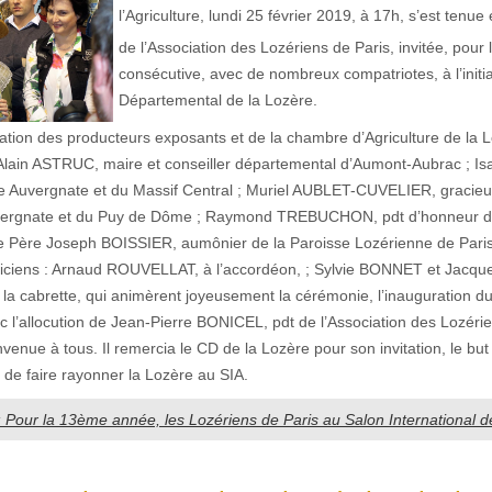
l’Agriculture, lundi 25 février 2019, à 17h, s’est ten
de l’Association des Lozériens de Paris, invitée, pour 
consécutive, avec de nombreux compatriotes, à l’initi
Départemental de la Lozère.
pation des producteurs exposants et de la chambre d’Agriculture de la 
 Alain ASTRUC, maire et conseiller départemental d’Aumont-Aubrac ; I
ue Auvergnate et du Massif Central ; Muriel AUBLET-CUVELIER, gracieu
uvergnate et du Puy de Dôme ; Raymond TREBUCHON, pdt d’honneur de
e Père Joseph BOISSIER, aumônier de la Paroisse Lozérienne de Paris
iciens : Arnaud ROUVELLAT, à l’accordéon, ; Sylvie BONNET et Jacqu
a cabrette, qui animèrent joyeusement la cérémonie, l’inauguration d
l’allocution de Jean-Pierre BONICEL, pdt de l’Association des Lozérie
nvenue à tous. Il remercia le CD de la Lozère pour son invitation, le but
 de faire rayonner la Lozère au SIA.
 : Pour la 13ème année, les Lozériens de Paris au Salon International de