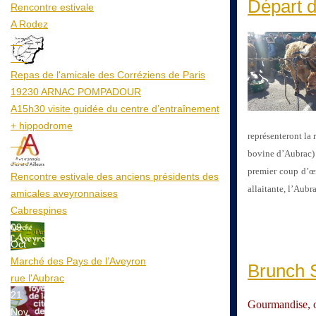
Départ d
Rencontre estivale
A Rodez
23
Aoû
Repas de l'amicale des Corréziens de Paris
19230 ARNAC POMPADOUR
A15h30 visite guidée du centre d’entraînement
+ hippodrome
représenteront la
25
bovine d’Aubrac) 
Aoû
premier coup d’œi
Rencontre estivale des anciens présidents des
allaitante, l’Aub
amicales aveyronnaises
Cabrespines
09
Oct
Marché des Pays de l’Aveyron
Brunch 
rue l'Aubrac
21
Gourmandise, or
Nov