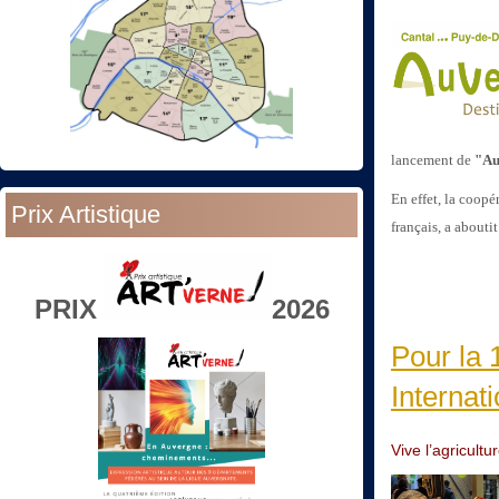
lancement de
"Au
En effet, la coopé
Prix Artistique
français, a abouti
PRIX
2026
Pour la 
Internati
Vive l’agricultu