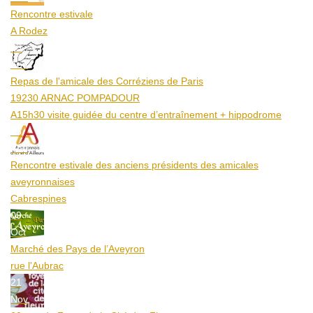
Rencontre estivale
A Rodez
23
Aoû
Repas de l'amicale des Corréziens de Paris
19230 ARNAC POMPADOUR
A15h30 visite guidée du centre d’entraînement + hippodrome
25
Aoû
Rencontre estivale des anciens présidents des amicales
aveyronnaises
Cabrespines
09
Oct
Marché des Pays de l’Aveyron
rue l'Aubrac
21
Nov