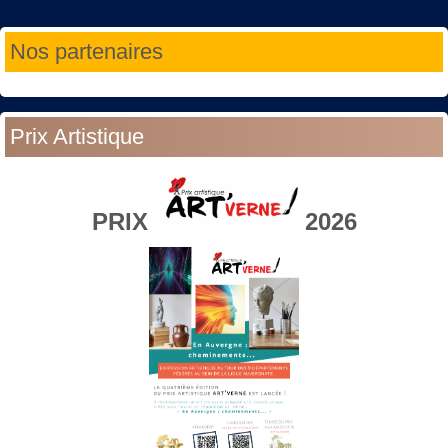
Année
Mois
Année
Mois
Nos partenaires
précédente
précédent
suivante
suivant
Prix Artistique
PRIX
2026