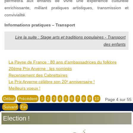
permettra aux enfants de vivre une expérience culturelle
enrichissante, mêlant pratiques artistiques, transmission et
convivialité.
Informations pratiques – Transport
Lire la suite : Stage arts et traditions populaires - Transport
des enfants
La Payse de France : 80 ans d’ambassadrices du folklore
20ème Prix Arverne : les nominés
Recensement des Cabrettaïres
Le Prix Arverne célèbre son 20ᵉ anniversaire !
Meilleurs voeux !
Début
Précédent
1
2
3
4
5
6
7
8
9
10
Page 4 sur 55
Suivant
Fin
Election !