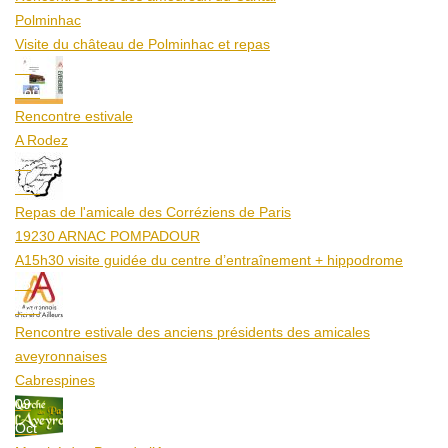
Polminhac
Visite du château de Polminhac et repas
12
Aoû
Rencontre estivale
A Rodez
23
Aoû
Repas de l'amicale des Corréziens de Paris
19230 ARNAC POMPADOUR
A15h30 visite guidée du centre d’entraînement + hippodrome
25
Aoû
Rencontre estivale des anciens présidents des amicales
aveyronnaises
Cabrespines
09
Oct