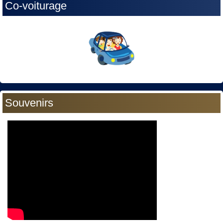
Co-voiturage
Souvenirs