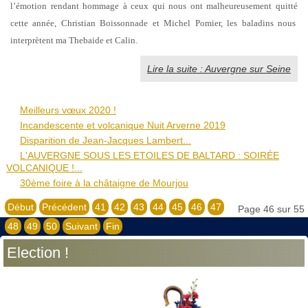
l’émotion rendant hommage à ceux qui nous ont malheureusement quitté
cette année, Christian Boissonnade et Michel Pomier, les baladins nous
interprètent ma Thebaide et Calin.
Lire la suite : Auvergne sur Seine
Meilleurs vœux 2020 !
Incandescente et volcanique Nuit Arverne 2019
Disparition de Jean-Jacques Lambert...
L'AUVERGNE SOUS LES ETOILES DE BALTARD : SOIRÉE
VOLCANIQUE !...
30ème foire à la châtaigne de Mourjou
Début
Précédent
41
42
43
44
45
46
47
Page 46 sur 55
48
49
50
Suivant
Fin
Election !