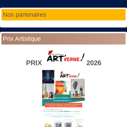
Année
Mois
Année
Mois
Nos partenaires
précédente
précédent
suivante
suivant
Prix Artistique
PRIX
2026