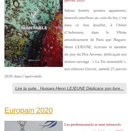
janvier 2020
Salons feutrés, poutres apparentes,
fauteuils moelleux au coin du feu, c’est
dans ce lieu douillet, à l’hôtel
d’Aubusson, dans le VIème
arrondissement de Paris que Hugues-
Henri LEJEUNE, écrivain et membre
du jury du Prix Arverne, dédicaçait son
dernier ouvrage : « La Vie inimitable »,
aux éditions Unicité, samedi 25 janvier
2020, dans l’après-midi.
Lire la suite : Hugues-Henri LEJEUNE Dédicace son livre...
Europain 2020
Les professionnels se sont retrouvés