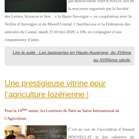
par Benoît-Henri PAPOUNAUD, lors de
la rencontre organisée par la Société
des Lettres, Sciences et Arts : « la Haute Auvergne », en coopération avec la
Veillée d’Auvergne et du Massif Central, l’Aurillacoise et la Fédération des
amicales du Cantal, mardi 25 février 2020, à 19h, en compagnie d’une
cinquantaine d’amis.
Lire la suite : Les tapisseries en Haute-Auvergne, du XVème
au XVIIIème siècle,
Une prestigieuse vitrine pour
l’agriculture lozérienne !
ème
Pour la 14
année, les Lozériens de Paris au Salon International de
l’Agriculture.
C’est au son de l’accordéon d’Arnaud
ROUVELLAT et des cabrettes de