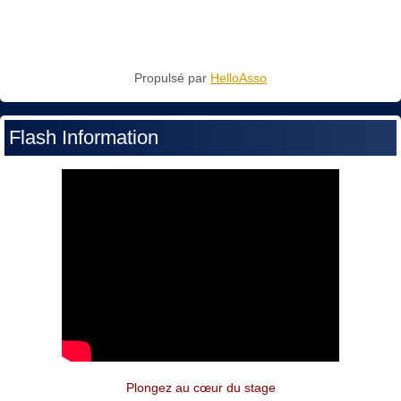
Propulsé par
HelloAsso
Flash Information
Plongez au cœur du stage