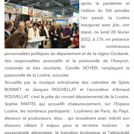
après la pandémie et
l’édition du SIA annulée
l’an passé, la Lozère
inaugurait avec joie, son
stand, ce lundi 28 février
2022, à 17h, en présence
de nombreuses
personnalités politiques du département et de la région Occitanie,
des responsables associatifs et la pastourelle de l’Aveyron,
costumée et très souriante, Camille NOYER, remplaçant la
pastourelle de la Lozère, excusée.
Accueillis par la musique entraînante des cabrettes de Sylvie
BONNET et Jacques ROUVELLAT et l’accordéon d’Arnaud
ROUVELLAT, c’est la pdte du conseil départemental de la Lozère,
Sophie PANTEL qui accueillît chaleureusement, sur l’Espace
Lozère, les nombreux participants : Lozériens de Paris, du Pays,
éleveurs et producteurs, élus… qui écoutèrent avec intérêt son
discours ciblant 3 enjeux pour le territoire lozérien : la
souveraineté alimentaire, la transition écologique et l’attractivité