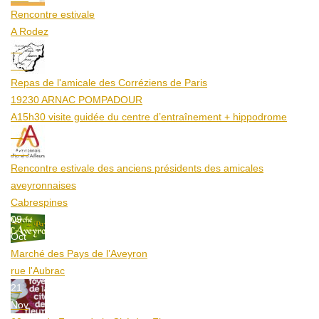
Rencontre estivale
A Rodez
23
Aoû
Repas de l'amicale des Corréziens de Paris
19230 ARNAC POMPADOUR
A15h30 visite guidée du centre d’entraînement + hippodrome
25
Aoû
Rencontre estivale des anciens présidents des amicales
aveyronnaises
Cabrespines
09
Oct
Marché des Pays de l’Aveyron
rue l'Aubrac
21
Nov