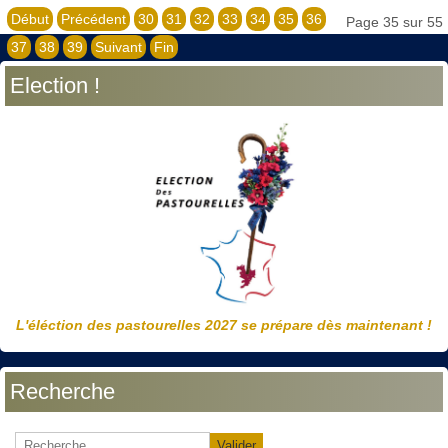
Début
Précédent
30
31
32
33
34
35
36
Page 35 sur 55
37
38
39
Suivant
Fin
Election !
L'éléction des pastourelles 2027 se prépare dès maintenant !
Recherche
Valider