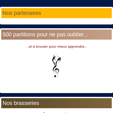
Année
Mois
Année
Mois
Nos partenaires
précédente
précédent
suivante
suivant
500 partitions pour ne pas oublier...
...et à écouter pour mieux apprendre...
Nos brasseries