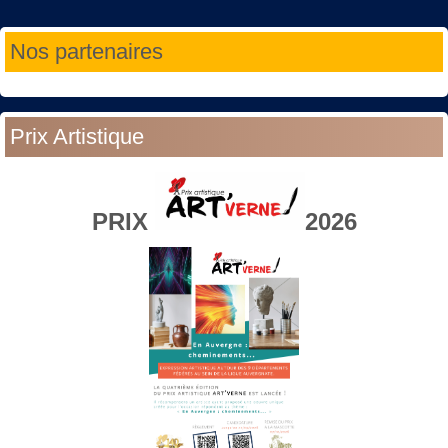
Année
Mois
Année
Mois
Nos partenaires
précédente
précédent
suivante
suivant
Prix Artistique
PRIX
2026