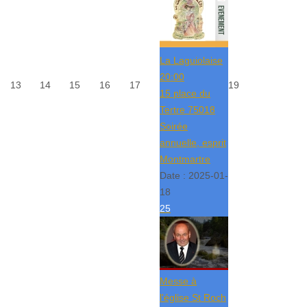
La Laguiolaise
20:00
13
14
15
16
17
19
15 place du
Tertre 75018
Soirée
annuelle, esprit
Montmartre
Date :
2025-01-
18
25
Messe à
l'église St Roch