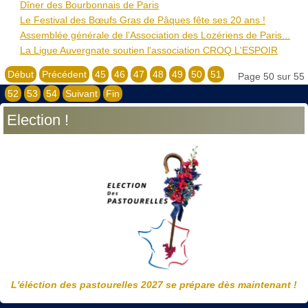
Dîner des Bourbonnais de Paris
Le Festival des Bœufs Gras de Pâques fête ses 20 ans !
Assemblée générale de l’Association des Lozériens de Paris...
La Ligue Auvergnate soutien l'association CROQ L'ESPOIR
Début
Précédent
45
46
47
48
49
50
51
Page 50 sur 55
52
53
54
Suivant
Fin
Election !
L'éléction des pastourelles 2027 se prépare dès maintenant !