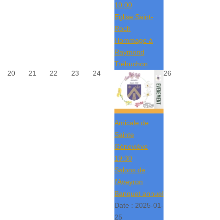
10:00
Eglise Saint-
Roch
Hommage à
Raymond
Trébuchon
20
21
22
23
24
26
Amicale de
Sainte
Géneviève
19:30
Salons de
l'Aveyron
Banquet annuel
Date :
2025-01-
25