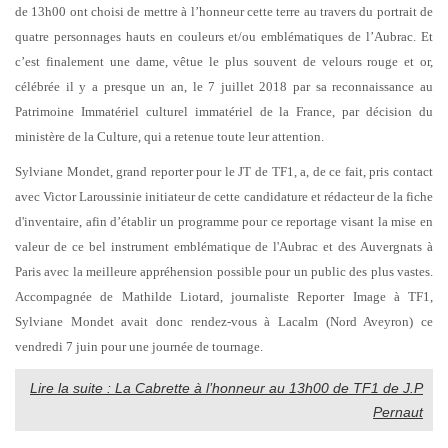
de 13h00 ont choisi de mettre à l’honneur cette terre au travers du portrait de
quatre personnages hauts en couleurs et/ou emblématiques de l’Aubrac. Et
c’est finalement une dame, vêtue le plus souvent de velours rouge et or,
célébrée il y a presque un an, le 7 juillet 2018 par sa reconnaissance au
Patrimoine Immatériel culturel immatériel de la France, par décision du
ministère de la Culture, qui a retenue toute leur attention.
Sylviane Mondet, grand reporter pour le JT de TF1, a, de ce fait, pris contact
avec Victor Laroussinie initiateur de cette candidature et rédacteur de la fiche
d'inventaire, afin d’établir un programme pour ce reportage visant la mise en
valeur de ce bel instrument emblématique de l'Aubrac et des Auvergnats à
Paris avec la meilleure appréhension possible pour un public des plus vastes.
Accompagnée de Mathilde Liotard, journaliste Reporter Image à TF1,
Sylviane Mondet avait donc rendez-vous à Lacalm (Nord Aveyron) ce
vendredi 7 juin pour une journée de tournage.
Lire la suite : La Cabrette à l’honneur au 13h00 de TF1 de J.P
Pernaut