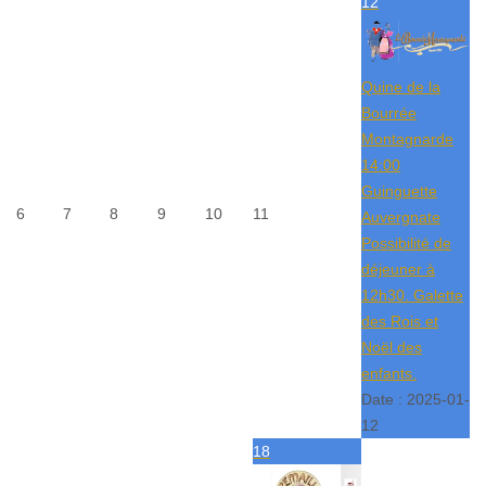
12
Quine de la
Bourrée
Montagnarde
14:00
Guinguette
6
7
8
9
10
11
Auvergnate
Possibilité de
déjeuner à
12h30. Galette
des Rois et
Noël des
enfants.
Date :
2025-01-
12
18