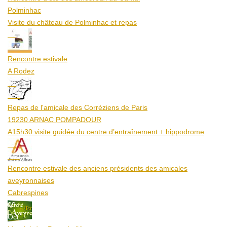
Polminhac
Visite du château de Polminhac et repas
12
Aoû
Rencontre estivale
A Rodez
23
Aoû
Repas de l'amicale des Corréziens de Paris
19230 ARNAC POMPADOUR
A15h30 visite guidée du centre d’entraînement + hippodrome
25
Aoû
Rencontre estivale des anciens présidents des amicales
aveyronnaises
Cabrespines
09
Oct