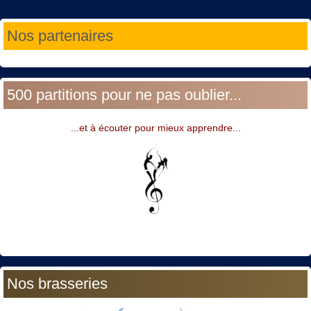
Année
Mois
Année
Mois
Nos partenaires
précédente
précédent
suivante
suivant
500 partitions pour ne pas oublier...
...et à écouter pour mieux apprendre...
Nos brasseries