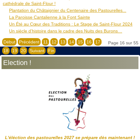
cathédrale de Saint-Flour !
Plantation du Châtaignier du Centenaire des Pastourelles...
La Paroisse Cantalienne à la Font Sainte
Un Été au Cœur des Traditions : Le Stage de Saint-Flour 2024
Un siècle d’histoire dans le cadre des Nuits des Burons…
Début
Précédent
11
12
13
14
15
16
17
Page 16 sur 55
18
19
20
Suivant
Fin
Election !
L'éléction des pastourelles 2027 se prépare dès maintenant !