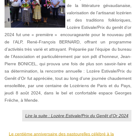
de la littérature gévaudanaise,
valorisation de l’artisanat lozérien
et des traditions folkloriques,
Lozère Estivale/Prix du genêt d’or
2024 fut une « première » encourageante pour le nouveau pdt
de l’ALP, René-François BERNARD, offrant un programme
d’activités très varié et attrayant. Préparée par l’équipe du bureau
de l’Association et particulièrement par son pdt d’honneur, Jean-
Pierre BONICEL, qui prouva une fois de plus son savoir-faire et
sa détermination, la rencontre annuelle : Lozère Estivale/Prix du
Genêt d’Or fut appréciée, tout au long d’une journée chaudement
ensoleillée, par une centaine de Lozériens de Paris et du Pays,
jeudi 8 août 2024, dans le bel et confortable espace Georges
Frêche, à Mende.
Lire la suite : Lozère Estivale/Prix du Genêt d’Or 2024
Le centième anniversaire des pastourelles célébré à la