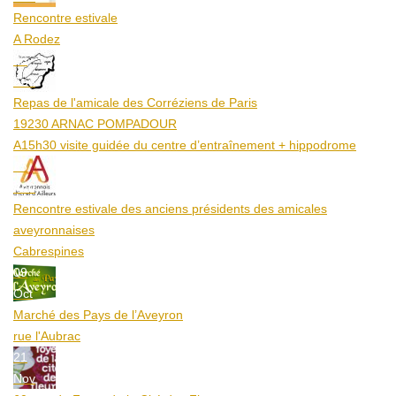
Rencontre estivale
A Rodez
23
Aoû
Repas de l'amicale des Corréziens de Paris
19230 ARNAC POMPADOUR
A15h30 visite guidée du centre d’entraînement + hippodrome
25
Aoû
Rencontre estivale des anciens présidents des amicales
aveyronnaises
Cabrespines
09
Oct
Marché des Pays de l’Aveyron
rue l'Aubrac
21
Nov