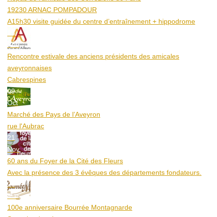
19230 ARNAC POMPADOUR
A15h30 visite guidée du centre d’entraînement + hippodrome
25
Aoû
Rencontre estivale des anciens présidents des amicales
aveyronnaises
Cabrespines
09
Oct
Marché des Pays de l’Aveyron
rue l'Aubrac
21
Nov
60 ans du Foyer de la Cité des Fleurs
Avec la présence des 3 évêques des départements fondateurs.
20
Mar
100e anniversaire Bourrée Montagnarde