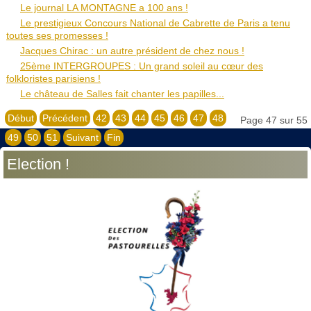
Le journal LA MONTAGNE a 100 ans !
Le prestigieux Concours National de Cabrette de Paris a tenu
toutes ses promesses !
Jacques Chirac : un autre président de chez nous !
25ème INTERGROUPES : Un grand soleil au cœur des
folkloristes parisiens !
Le château de Salles fait chanter les papilles...
Début
Précédent
42
43
44
45
46
47
48
Page 47 sur 55
49
50
51
Suivant
Fin
Election !