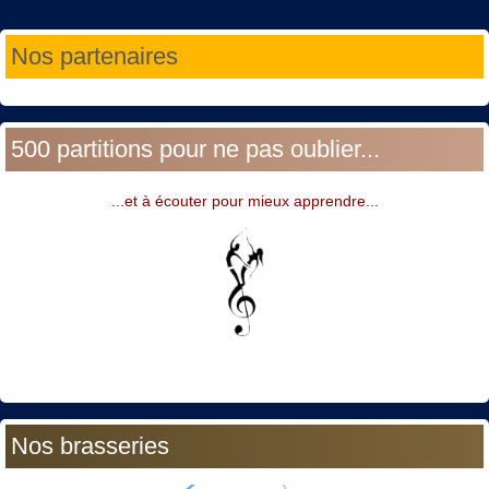
Année
Mois
Année
Mois
Nos partenaires
précédente
précédent
suivante
suivant
500 partitions pour ne pas oublier...
...et à écouter pour mieux apprendre...
Nos brasseries