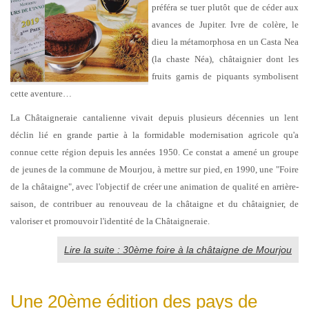
préféra se tuer plutôt que de céder aux
avances de Jupiter. Ivre de colère, le
dieu la métamorphosa en un Casta Nea
(la chaste Néa), châtaignier dont les
fruits garnis de piquants symbolisent
cette aventure…
La Châtaigneraie cantalienne vivait depuis plusieurs décennies un lent
déclin lié en grande partie à la formidable modernisation agricole qu'a
connue cette région depuis les années 1950. Ce constat a amené un groupe
de jeunes de la commune de Mourjou, à mettre sur pied, en 1990, une "Foire
de la châtaigne", avec l'objectif de créer une animation de qualité en arrière-
saison, de contribuer au renouveau de la châtaigne et du châtaignier, de
valoriser et promouvoir l'identité de la Châtaigneraie.
Lire la suite : 30ème foire à la châtaigne de Mourjou
Une 20ème édition des pays de