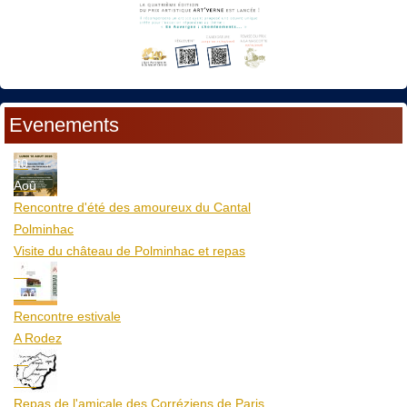
Evenements
10
Aoû
Rencontre d'été des amoureux du Cantal
Polminhac
Visite du château de Polminhac et repas
12
Aoû
Rencontre estivale
A Rodez
23
Aoû
Repas de l'amicale des Corréziens de Paris