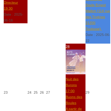
Directeur
Stade Ernest
19:30
Wallon (114 rue
Date :
2025-
des Troènes
06-16
31200
Toulouse).
Date :
2025-06-
22
28
Nuit des
Burons
17:00
23
24
25
26
27
29
Buons des
Boules
A partir de