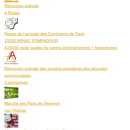
Rencontre estivale
A Rodez
23
Aoû
Repas de l'amicale des Corréziens de Paris
19230 ARNAC POMPADOUR
A15h30 visite guidée du centre d’entraînement + hippodrome
25
Aoû
Rencontre estivale des anciens présidents des amicales
aveyronnaises
Cabrespines
09
Oct
Marché des Pays de l’Aveyron
rue l'Aubrac
21
Nov