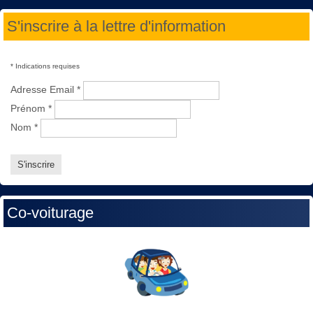
S'inscrire à la lettre d'information
*
Indications requises
Adresse Email
*
Prénom
*
Nom
*
Co-voiturage