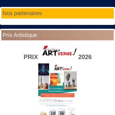
Année
Mois
Année
Mois
Nos partenaires
précédente
précédent
suivante
suivant
Prix Artistique
PRIX
2026