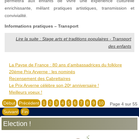
permettra aux enfants de vivre une expérience culturelle
enrichissante, mêlant pratiques artistiques, transmission et
convivialité.
Informations pratiques – Transport
Lire la suite : Stage arts et traditions populaires - Transport
des enfants
La Payse de France : 80 ans d’ambassadrices du folklore
20ème Prix Arverne : les nominés
Recensement des Cabrettaïres
Le Prix Arverne célèbre son 20ᵉ anniversaire !
Meilleurs voeux !
Début
Précédent
1
2
3
4
5
6
7
8
9
10
Page 4 sur 55
Suivant
Fin
Election !