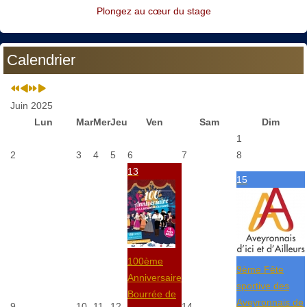
Plongez au cœur du stage
Calendrier
Juin 2025
Lun
Mar
Mer
Jeu
Ven
Sam
Dim
1
2
3
4
5
6
7
8
13
15
100ème
9ème Fête
Anniversaire
sportive des
Bourrée de
Aveyronnais de
9
10
11
12
14