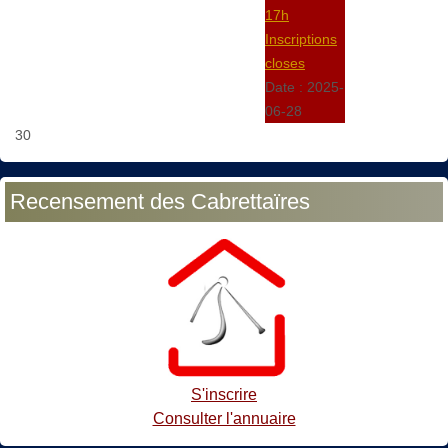
17h
Inscriptions
closes
Date :
2025-
06-28
30
Recensement des Cabrettaïres
S'inscrire
Consulter l'annuaire