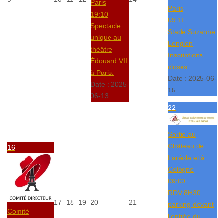
Paris
Paris
19:10
09:11
Spectacle
Stade Suzanne
unique au
Lenglen
théâtre
Inscriptions
Édouard VII
closes
à Paris.
Date :
2025-06-
Date :
2025-
15
06-13
22
Sortie au
Château de
16
Laréole et à
Cologne
09:00
RDV 8H30
17
18
19
20
21
parking devant
Comité
l’entrée du