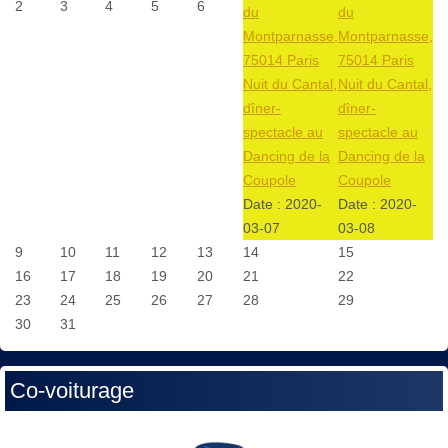
2
3
4
5
6
du
du
Montparnasse,
Montparnasse,
75014 Paris
75014 Paris
Nuit du Cantal,
Nuit du Cantal,
dîner-
dîner-
spectacle au
spectacle au
Dancing de la
Dancing de la
Coupole
Coupole
Date :
2020-
Date :
2020-
03-07
03-08
9
10
11
12
13
14
15
16
17
18
19
20
21
22
23
24
25
26
27
28
29
30
31
Co-voiturage