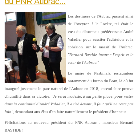
du PNR Aubrac...
Les destinées de l'Aubrac passent ainsi
de l'Aveyron à la Lozère, tel était le
vœu du désormais prédécesseur André
Valadier pour susciter l'adhésion et la
cohésion sur le massif de l'Aubrac.
"Bernard Bastide incarne l'esprit et le
cœur de l'Aubrac.
"
Le maire de Nasbinals, restaurateur
notamment du buron du Born, là où fut
inauguré justement le parc naturel de l'Aubrac en 2018, entend faire preuve
d'humilité dans sa victoire
. "Je serai modeste, à ma petite place, pour rester
dans la continuité d'André Valadier, il a tiré devant, il faut qu'il ne reste pas
loin"
, demandant aux élus d'en faire naturellement le président d'honneur.
Félicitations au nouveau président du PNR Aubrac : monsieur Bernard
BASTIDE !