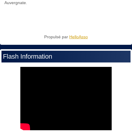
Auvergnate.
Propulsé par
HelloAsso
Flash Information