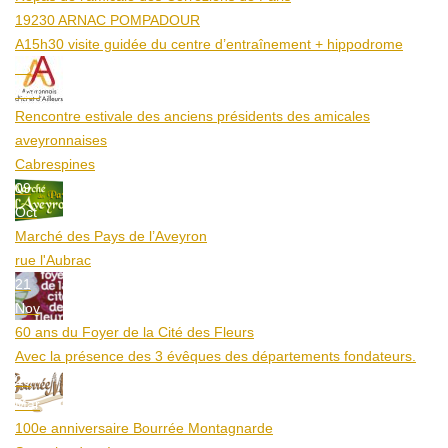
19230 ARNAC POMPADOUR
A15h30 visite guidée du centre d’entraînement + hippodrome
25
Aoû
Rencontre estivale des anciens présidents des amicales
aveyronnaises
Cabrespines
09
Oct
Marché des Pays de l’Aveyron
rue l'Aubrac
21
Nov
60 ans du Foyer de la Cité des Fleurs
Avec la présence des 3 évêques des départements fondateurs.
20
Mar
100e anniversaire Bourrée Montagnarde