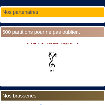
Année
Mois
Année
Mois
Nos partenaires
précédente
précédent
suivante
suivant
500 partitions pour ne pas oublier...
...et à écouter pour mieux apprendre...
Nos brasseries