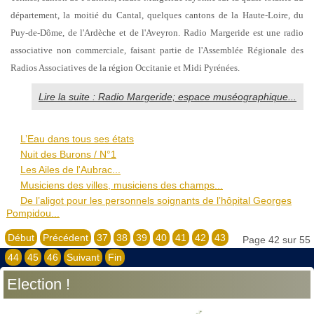
département, la moitié du Cantal, quelques cantons de la Haute-Loire, du
Puy-de-Dôme, de l'Ardèche et de l'Aveyron. Radio Margeride est une radio
associative non commerciale, faisant partie de l'Assemblée Régionale des
Radios Associatives de la région Occitanie et Midi Pyrénées.
Lire la suite : Radio Margeride; espace muséographique...
L’Eau dans tous ses états
Nuit des Burons / N°1
Les Ailes de l'Aubrac...
Musiciens des villes, musiciens des champs...
De l’aligot pour les personnels soignants de l’hôpital Georges
Pompidou...
Début
Précédent
37
38
39
40
41
42
43
Page 42 sur 55
44
45
46
Suivant
Fin
Election !