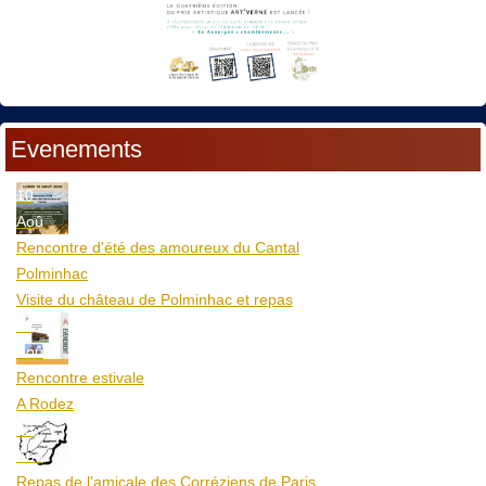
Evenements
10
Aoû
Rencontre d'été des amoureux du Cantal
Polminhac
Visite du château de Polminhac et repas
12
Aoû
Rencontre estivale
A Rodez
23
Aoû
Repas de l'amicale des Corréziens de Paris