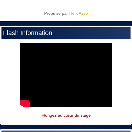
Propulsé par
HelloAsso
Flash Information
Plongez au cœur du stage