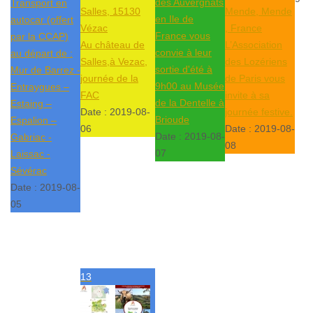
des Auvergnats
Transport en
Salles, 15130
Mende, Mende
en Ile de
autocar (offert
Vézac
, France
France vous
par la CCAP)
Au château de
L’Association
convie à leur
au départ de :
Salles,à Vezac,
des Lozériens
sortie d'été à
Mur de Barrez -
journée de la
de Paris vous
9h00 au Musée
Entraygues –
FAC
invite à sa
de la Dentelle à
Estaing –
Date :
2019-08-
journée festive.
Brioude
Espalion –
06
Date :
2019-08-
Date :
2019-08-
Gabriac -
08
07
Laissac -
Sévérac
Date :
2019-08-
05
13