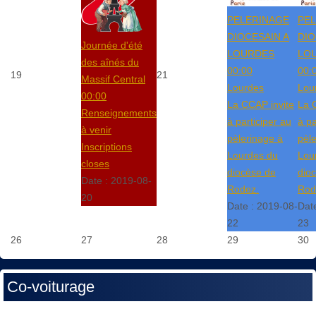
PELERINAGE
PE
DIOCESAIN A
DIO
Journée d'été
LOURDES
LO
des aînés du
00:00
00:
19
21
Massif Central
Lourdes
Lou
00:00
La CCAP invite
La 
Renseignements
à participer au
à pa
à venir
pèlerinage à
pèl
Inscriptions
Lourdes du
Lou
closes
diocèse de
dio
Date :
2019-08-
Rodez.
Rod
20
Date :
2019-08-
Dat
22
23
26
27
28
29
30
Co-voiturage