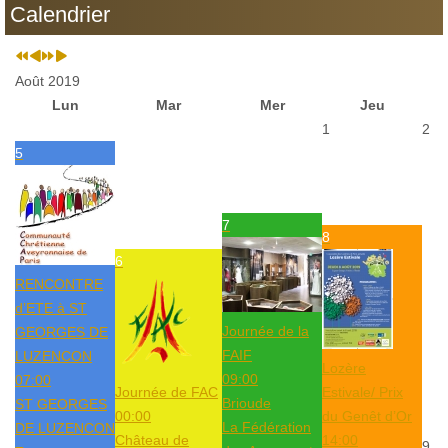
Calendrier
Août 2019
Lun
Mar
Mer
Jeu
1
2
5
7
8
6
RENCONTRE
d’ETE à ST
Journée de la
GEORGES DE
FAIF
LUZENCON
Lozère
09:00
07:00
Journée de FAC
Estivale/ Prix
Brioude
ST GEORGES
00:00
du Genêt d’Or
La Fédération
DE LUZENCON
Château de
14:00
9