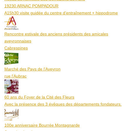
19230 ARNAC POMPADOUR
A15h30 visite guidée du centre d’entraînement + hippodrome
25
Aoû
Rencontre estivale des anciens présidents des amicales
aveyronnaises
Cabrespines
09
Oct
Marché des Pays de l’Aveyron
rue l'Aubrac
21
Nov
60 ans du Foyer de la Cité des Fleurs
Avec la présence des 3 évêques des départements fondateurs.
20
Mar
100e anniversaire Bourrée Montagnarde