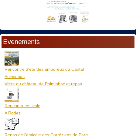
Evenements
10
Aoû
Rencontre d'été des amoureux du Cantal
Polminhac
Visite du château de Polminhac et repas
12
Aoû
Rencontre estivale
A Rodez
23
Aoû
Repas de l'amicale des Corréziens de Paris