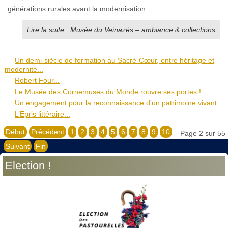
générations rurales avant la modernisation.
Lire la suite : Musée du Veinazès – ambiance & collections
Un demi-siècle de formation au Sacré-Cœur, entre héritage et
modernité...
Robert Four...
Le Musée des Cornemuses du Monde rouvre ses portes !
Un engagement pour la reconnaissance d’un patrimoine vivant
L’Epris littéraire...
Début
Précédent
1
2
3
4
5
6
7
8
9
10
Page 2 sur 55
Suivant
Fin
Election !