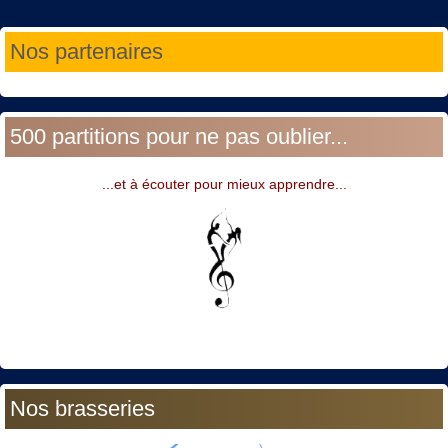
Année
Mois
Année
Mois
Nos partenaires
précédente
précédent
suivante
suivant
500 partitions pour ne pas oublier...
...et à écouter pour mieux apprendre...
Nos brasseries