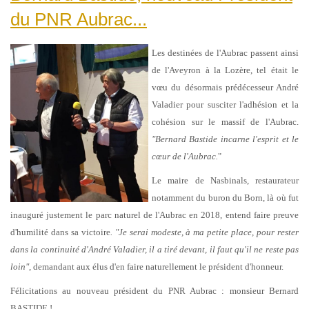
du PNR Aubrac...
Les destinées de l'Aubrac passent ainsi
de l'Aveyron à la Lozère, tel était le
vœu du désormais prédécesseur André
Valadier pour susciter l'adhésion et la
cohésion sur le massif de l'Aubrac.
"Bernard Bastide incarne l'esprit et le
cœur de l'Aubrac.
"
Le maire de Nasbinals, restaurateur
notamment du buron du Born, là où fut
inauguré justement le parc naturel de l'Aubrac en 2018, entend faire preuve
d'humilité dans sa victoire
. "Je serai modeste, à ma petite place, pour rester
dans la continuité d'André Valadier, il a tiré devant, il faut qu'il ne reste pas
loin"
, demandant aux élus d'en faire naturellement le président d'honneur.
Félicitations au nouveau président du PNR Aubrac : monsieur Bernard
BASTIDE !