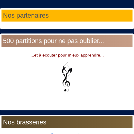
Année
Mois
Année
Mois
Nos partenaires
précédente
précédent
suivante
suivant
500 partitions pour ne pas oublier...
...et à écouter pour mieux apprendre...
Nos brasseries