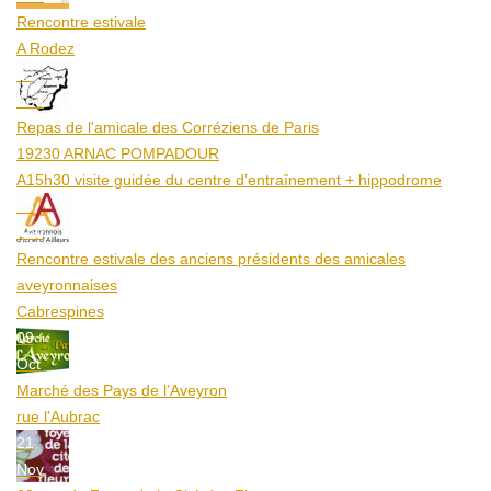
Rencontre estivale
A Rodez
23
Aoû
Repas de l'amicale des Corréziens de Paris
19230 ARNAC POMPADOUR
A15h30 visite guidée du centre d’entraînement + hippodrome
25
Aoû
Rencontre estivale des anciens présidents des amicales
aveyronnaises
Cabrespines
09
Oct
Marché des Pays de l’Aveyron
rue l'Aubrac
21
Nov