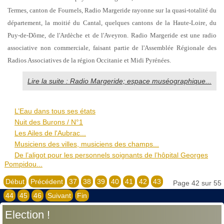
Termes, canton de Fournels, Radio Margeride rayonne sur la quasi-totalité du
département, la moitié du Cantal, quelques cantons de la Haute-Loire, du
Puy-de-Dôme, de l'Ardèche et de l'Aveyron. Radio Margeride est une radio
associative non commerciale, faisant partie de l'Assemblée Régionale des
Radios Associatives de la région Occitanie et Midi Pyrénées.
Lire la suite : Radio Margeride; espace muséographique...
L’Eau dans tous ses états
Nuit des Burons / N°1
Les Ailes de l'Aubrac...
Musiciens des villes, musiciens des champs...
De l’aligot pour les personnels soignants de l’hôpital Georges
Pompidou...
Début
Précédent
37
38
39
40
41
42
43
Page 42 sur 55
44
45
46
Suivant
Fin
Election !