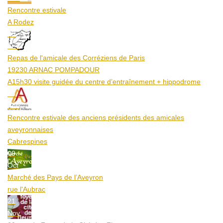
Rencontre estivale
A Rodez
23
Aoû
Repas de l'amicale des Corréziens de Paris
19230 ARNAC POMPADOUR
A15h30 visite guidée du centre d’entraînement + hippodrome
25
Aoû
Rencontre estivale des anciens présidents des amicales
aveyronnaises
Cabrespines
09
Oct
Marché des Pays de l’Aveyron
rue l'Aubrac
21
Nov