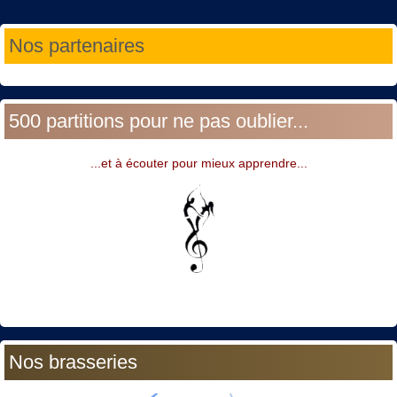
Année
Mois
Année
Mois
Nos partenaires
précédente
précédent
suivante
suivant
500 partitions pour ne pas oublier...
...et à écouter pour mieux apprendre...
Nos brasseries