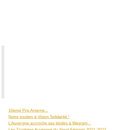
entre
2020
et
2021,
mobilisés,
déterminés.
a
a
e
e
a
u
..
16ème Prix Arverne...
Notre soutien à Vision Solidarité !
L’Auvergne accroche ses étoiles à Wagram...
Les Trophées Auvergne du Sport Féminin 2021-2022...