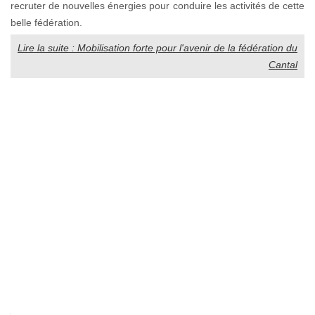
recruter de nouvelles énergies pour conduire les activités de cette
belle fédération.
Lire la suite : Mobilisation forte pour l'avenir de la fédération du
Cantal
La
marque
Auvergne
ou
la
force
du
collectif...
Depuis
juillet