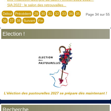
SIA 2022 : le salon des retrouvailles...
Début
Précédent
29
30
31
32
33
34
35
Page 34 sur 55
36
37
38
Suivant
Fin
Election !
L'éléction des pastourelles 2027 se prépare dès maintenant !
Recherche