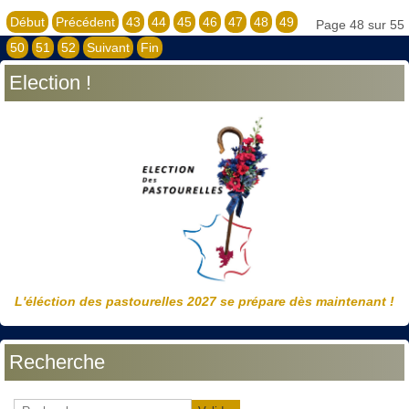
Début
Précédent
43
44
45
46
47
48
49
Page 48 sur 55
50
51
52
Suivant
Fin
Election !
L'éléction des pastourelles 2027 se prépare dès maintenant !
Recherche