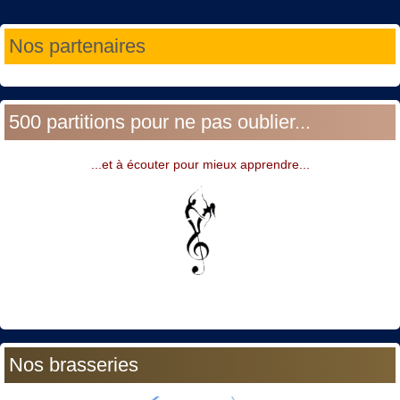
Année
Mois
Année
Mois
Nos partenaires
précédente
précédent
suivante
suivant
500 partitions pour ne pas oublier...
...et à écouter pour mieux apprendre...
Nos brasseries