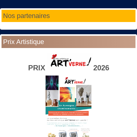
Année
Mois
Année
Mois
Nos partenaires
précédente
précédent
suivante
suivant
Prix Artistique
PRIX
2026