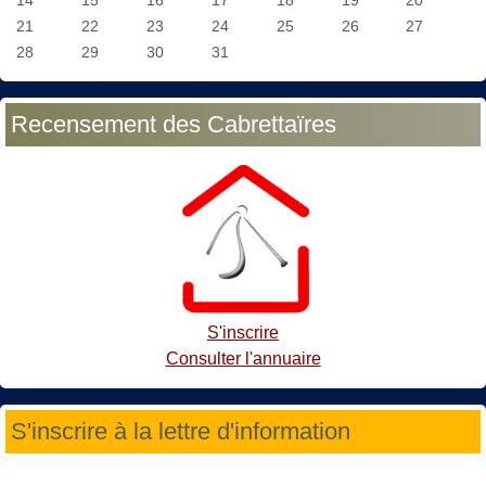
21
22
23
24
25
26
27
28
29
30
31
Recensement des Cabrettaïres
S'inscrire
Consulter l'annuaire
S'inscrire à la lettre d'information