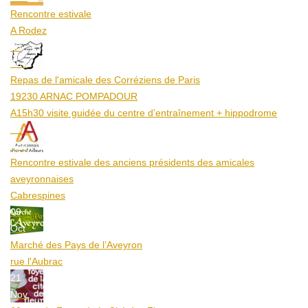
Rencontre estivale
A Rodez
23
Aoû
Repas de l'amicale des Corréziens de Paris
19230 ARNAC POMPADOUR
A15h30 visite guidée du centre d’entraînement + hippodrome
25
Aoû
Rencontre estivale des anciens présidents des amicales
aveyronnaises
Cabrespines
09
Oct
Marché des Pays de l’Aveyron
rue l'Aubrac
21
Nov