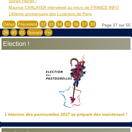
Soirée Perrier !
Maurice CHALAYER interviewé au micro de FRANCE ​INFO
140ème anniversaire des Lozériens de Paris
Début
Précédent
32
33
34
35
36
37
38
Page 37 sur 55
39
40
41
Suivant
Fin
Election !
L'éléction des pastourelles 2027 se prépare dès maintenant !