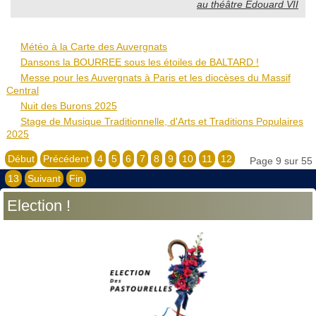
au théâtre Édouard VII
Météo à la Carte des Auvergnats
Dansons la BOURREE sous les étoiles de BALTARD !
Messe pour les Auvergnats à Paris et les diocèses du Massif
Central
Nuit des Burons 2025
Stage de Musique Traditionnelle, d'Arts et Traditions Populaires
2025
Début
Précédent
4
5
6
7
8
9
10
11
12
Page 9 sur 55
13
Suivant
Fin
Election !