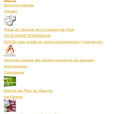
Rencontre estivale
A Rodez
23
Aoû
Repas de l'amicale des Corréziens de Paris
19230 ARNAC POMPADOUR
A15h30 visite guidée du centre d’entraînement + hippodrome
25
Aoû
Rencontre estivale des anciens présidents des amicales
aveyronnaises
Cabrespines
09
Oct
Marché des Pays de l’Aveyron
rue l'Aubrac
21
Nov