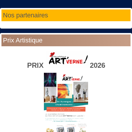
Année
Mois
Année
Mois
Nos partenaires
précédente
précédent
suivante
suivant
Prix Artistique
PRIX
2026