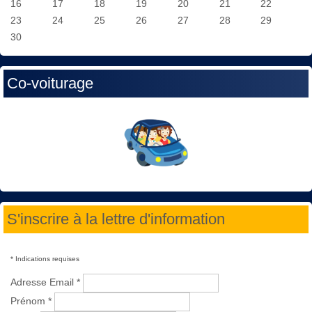
16
17
18
19
20
21
22
23
24
25
26
27
28
29
30
Co-voiturage
S'inscrire à la lettre d'information
*
Indications requises
Adresse Email
*
Prénom
*