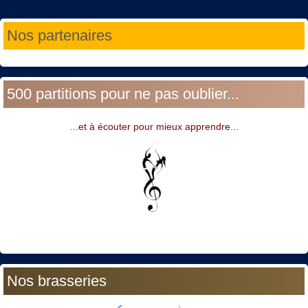
Année
Mois
Année
Mois
Nos partenaires
précédente
précédent
suivante
suivant
500 partitions pour ne pas oublier...
...et à écouter pour mieux apprendre...
Nos brasseries