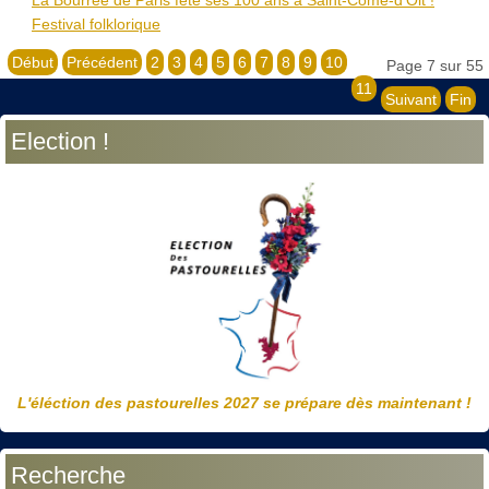
Festival folklorique
Début
Précédent
2
3
4
5
6
7
8
9
10
Page 7 sur 55
11
Suivant
Fin
Election !
L'éléction des pastourelles 2027 se prépare dès maintenant !
Recherche