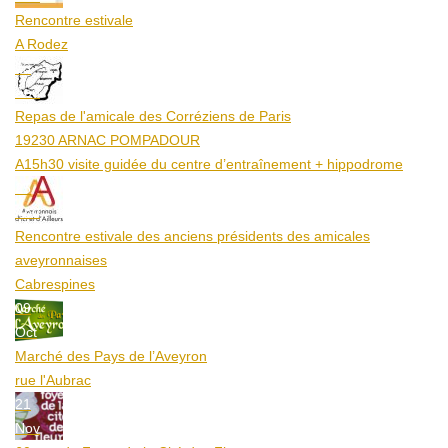
Rencontre estivale
A Rodez
23
Aoû
Repas de l'amicale des Corréziens de Paris
19230 ARNAC POMPADOUR
A15h30 visite guidée du centre d’entraînement + hippodrome
25
Aoû
Rencontre estivale des anciens présidents des amicales
aveyronnaises
Cabrespines
09
Oct
Marché des Pays de l’Aveyron
rue l'Aubrac
21
Nov