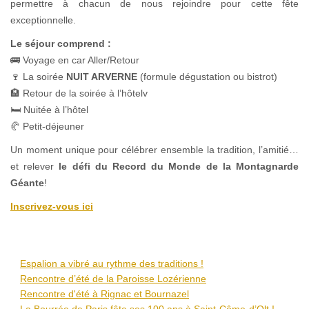
permettre à chacun de nous rejoindre pour cette fête
exceptionnelle.
Le séjour comprend :
🚌 Voyage en car Aller/Retour
🍷 La soirée
NUIT ARVERNE
(formule dégustation ou bistrot)
🏨 Retour de la soirée à l’hôtelv
🛏 Nuitée à l’hôtel
🥐 Petit-déjeuner
Un moment unique pour célébrer ensemble la tradition, l’amitié…
et relever
le défi du Record du Monde de la Montagnarde
Géante
!
Inscrivez-vous ici
Espalion a vibré au rythme des traditions !
Rencontre d’été de la Paroisse Lozérienne
Rencontre d'été à Rignac et Bournazel
La Bourrée de Paris fête ses 100 ans à Saint-Côme-d’Olt !