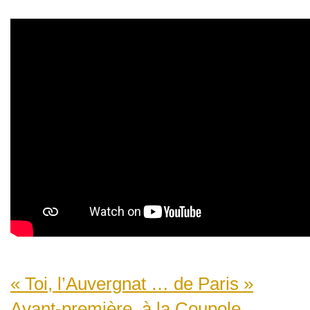
« Toi, l’Auvergnat … de Paris »
Avant-première, à la Coupole...