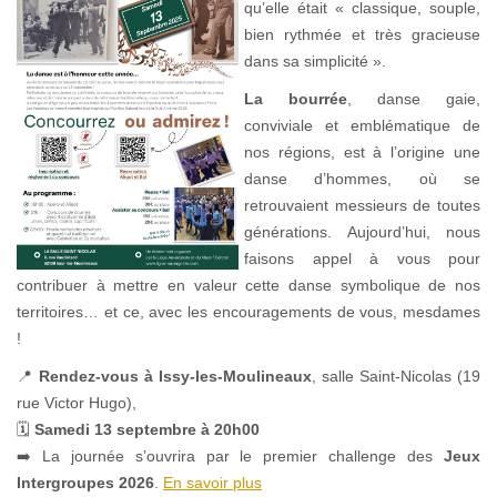
qu’elle était « classique, souple,
bien rythmée et très gracieuse
dans sa simplicité ».
La bourrée
, danse gaie,
conviviale et emblématique de
nos régions, est à l’origine une
danse d’hommes, où se
retrouvaient messieurs de toutes
générations. Aujourd’hui, nous
faisons appel à vous pour
contribuer à mettre en valeur cette danse symbolique de nos
territoires… et ce, avec les encouragements de vous, mesdames
!
📍
Rendez-vous à Issy-les-Moulineaux
, salle Saint-Nicolas (19
rue Victor Hugo),
🗓
Samedi 13 septembre à 20h00
➡️ La journée s’ouvrira par le premier challenge des
Jeux
Intergroupes 2026
.
En savoir plus