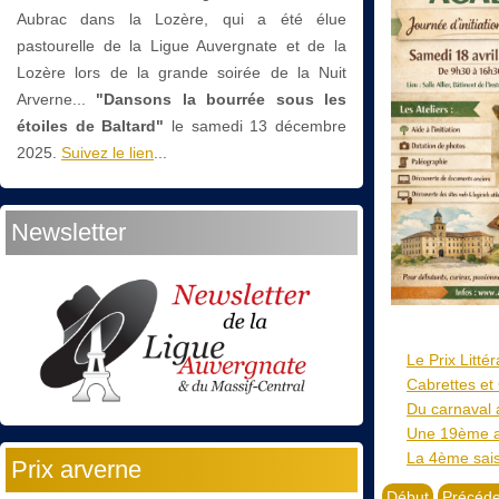
Aubrac dans la Lozère, qui a été élue
pastourelle de la Ligue Auvergnate et de la
Lozère lors de la grande soirée de la Nuit
Arverne...
"Dansons la bourrée sous les
étoiles de Baltard"
le
samedi 13 décembre
2025.
Suivez le lien
...
Newsletter
Le Prix Litté
Cabrettes et 
Du carnaval a
Une 19ème an
La 4ème sais
Prix arverne
Début
Précéde