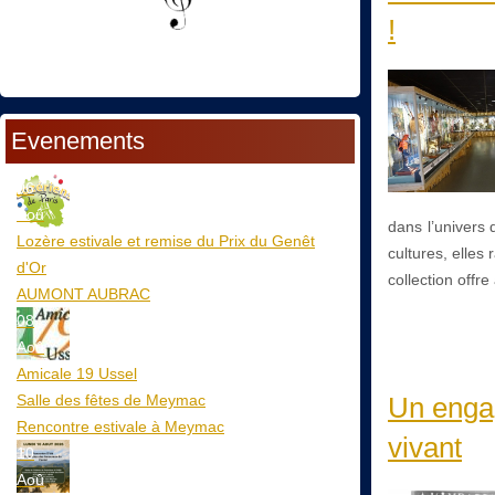
!
Evenements
06
Aoû
dans l’univers
Lozère estivale et remise du Prix du Genêt
cultures, elles
d'Or
collection offr
AUMONT AUBRAC
08
Aoû
Amicale 19 Ussel
Salle des fêtes de Meymac
Un enga
Rencontre estivale à Meymac
vivant
10
Aoû