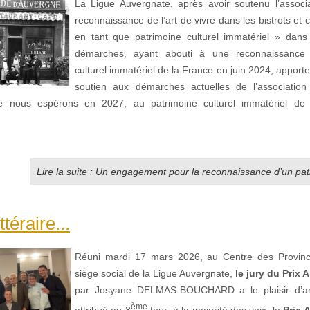
La Ligue Auvergnate, après avoir soutenu l’associ
reconnaissance de l’art de vivre dans les bistrots et
en tant que patrimoine culturel immatériel » dans
démarches, ayant abouti à une reconnaissance 
culturel immatériel de la France en juin 2024, appor
soutien aux démarches actuelles de l’associatio
que nous espérons en 2027, au patrimoine culturel immatériel de 
Lire la suite : Un engagement pour la reconnaissance d’un pat
ttéraire...
Réuni mardi 17 mars 2026, au Centre des Provinc
siège social de la Ligue Auvergnate,
le jury du Prix 
par Josyane DELMAS-BOUCHARD a le plaisir d’an
ème
attribué au 3
tour, à la majorité des voix, le
Prix 