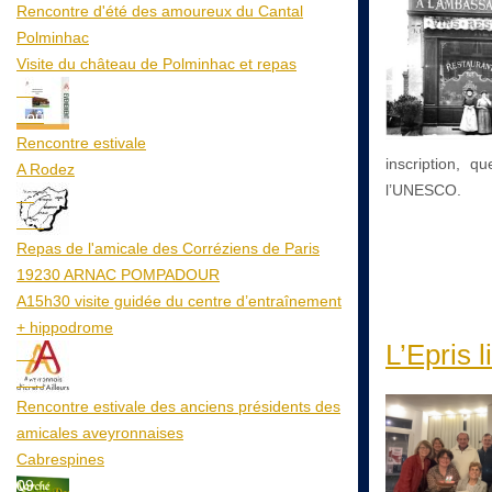
Rencontre d'été des amoureux du Cantal
Polminhac
Visite du château de Polminhac et repas
12
Aoû
Rencontre estivale
inscription, 
A Rodez
l’UNESCO.
23
Aoû
Repas de l'amicale des Corréziens de Paris
19230 ARNAC POMPADOUR
A15h30 visite guidée du centre d’entraînement
+ hippodrome
L’Epris li
25
Aoû
Rencontre estivale des anciens présidents des
amicales aveyronnaises
Cabrespines
09