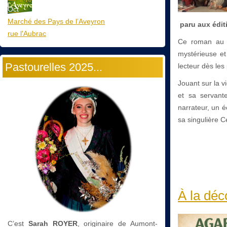
Oct
Marché des Pays de l’Aveyron
paru aux éditi
rue l'Aubrac
Ce roman au ti
mystérieuse et 
Pastourelles 2025...
lecteur dès le
Jouant sur la v
et sa servant
narrateur, un é
sa singulière C
À la déc
C’est
Sarah ROYER
, originaire de Aumont-