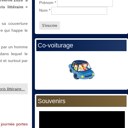
Prénom
*
s littéraire »
Nom
*
t sa couverture
ire qui happe le
Co-voiturage
éée par un homme
dans lequel le
t et surtout par
ris littéraire...
Souvenirs
 journée portes