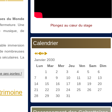
ses du Monde
 fermeture. Une
Plongez au cœur du stage
de musique, de
Calendrier
able immersion
s de nombreuses
s séculaires. La
Janvier 2030
Lun
Mar
Mer
Jeu
Ven
Sam
Dim
1
2
3
4
5
6
e ses portes !
7
8
9
10
11
12
13
14
15
16
17
18
19
20
21
22
23
24
25
26
27
trimoine
28
29
30
31