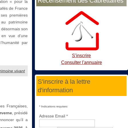
Recensement des Cabrettaïres
ation « pour la
 cafés de France
 ses premières
au patrimoine
te désormais son
n en vue d’une
l’humanité par
S'inscrire
Consulter l'annuaire
rimoine vivant
S'inscrire à la lettre
d'information
es Françaises,
*
Indications requises
Arverne
, présidé
Adresse Email
*
noncer qu’il a
Arverne 2026
à