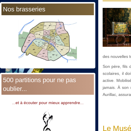
Nos brasseries
des nouvelles 
Son père, fils 
scolaires, il 
500 partitions pour ne pas
active. Mobili
oublier...
jamais. À son 
Aurillac, assura
...et à écouter pour mieux apprendre...
Le Musé