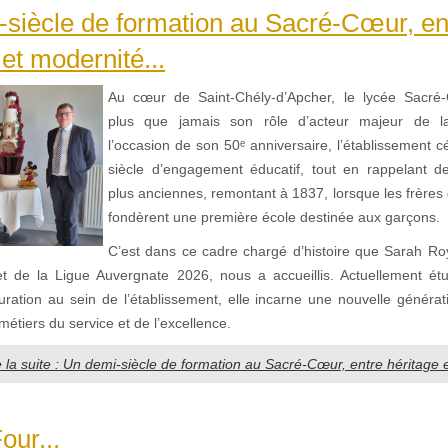
siècle de formation au Sacré-Cœur, en
 et modernité...
Au cœur de Saint-Chély-d’Apcher, le lycée Sacré
plus que jamais son rôle d’acteur majeur de l
l’occasion de son 50ᵉ anniversaire, l’établissement 
siècle d’engagement éducatif, tout en rappelant d
plus anciennes, remontant à 1837, lorsque les frère
fondèrent une première école destinée aux garçons.
C’est dans ce cadre chargé d’histoire que Sarah Roy
t de la Ligue Auvergnate 2026, nous a accueillis. Actuellement é
tauration au sein de l’établissement, elle incarne une nouvelle généra
étiers du service et de l’excellence.
e la suite : Un demi-siècle de formation au Sacré-Cœur, entre héritage e
our...