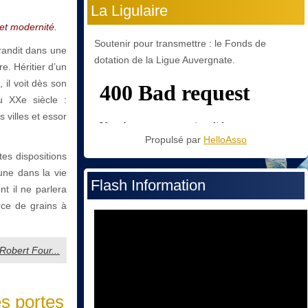
La Ligulaire
et modernité.
Soutenir pour transmettre : le Fonds de
randit dans une
dotation de la Ligue Auvergnate.
e. Héritier d’un
 il voit dès son
u XXe siècle :
 villes et essor
Propulsé par
HelloAsso
tes dispositions
une dans la vie
Flash Information
t il ne parlera
rce de grains à
: Robert Four...
s portes