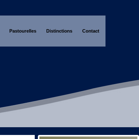
Pastourelles
Distinctions
Contact
Année
Mois
Année
Mois