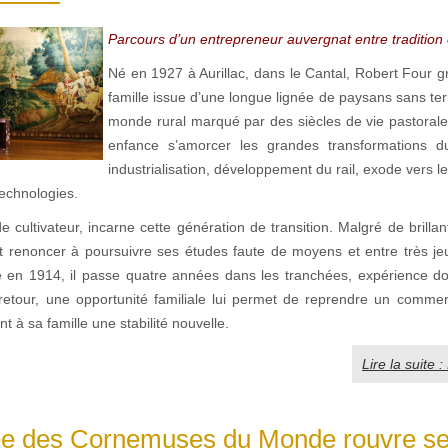
Parcours d’un entrepreneur auvergnat entre tradition 
Né en 1927 à Aurillac, dans le Cantal, Robert Four g
famille issue d’une longue lignée de paysans sans terr
monde rural marqué par des siècles de vie pastorale,
enfance s’amorcer les grandes transformations d
industrialisation, développement du rail, exode vers les
technologies.
de cultivateur, incarne cette génération de transition. Malgré de brillan
doit renoncer à poursuivre ses études faute de moyens et entre très je
sé en 1914, il passe quatre années dans les tranchées, expérience don
retour, une opportunité familiale lui permet de reprendre un comme
nt à sa famille une stabilité nouvelle.
Lire la suite 
e des Cornemuses du Monde rouvre se