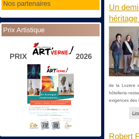
Nos partenaires
Un demi-
héritage
Prix Artistique
PRIX
2026
de la Lozère e
hôtellerie-res
exigences des m
Lir
Robert F