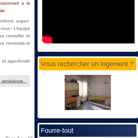
ssionnant à la
ale.
nfirmé, expert,
 vous ! L’équipe
s conseiller et
e conviviale et
 et approfondir
Vous rechercher un logement ?
a généalogie...
Fourre-tout