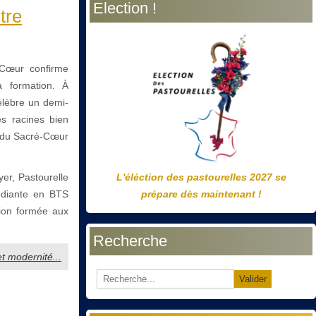
Election !
précédente
précédent
suivante
suivant
tre
-Cœur confirme
a formation. À
célèbre un demi-
es racines bien
s du Sacré-Cœur
er, Pastourelle
L'éléction des pastourelles 2027 se
tudiante en BTS
prépare dès maintenant !
tion formée aux
Recherche
t modernité...
Valider