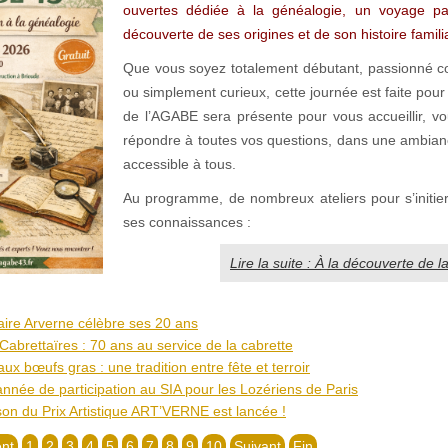
ouvertes dédiée à la généalogie, un voyage pa
découverte de ses origines et de son histoire famili
Que vous soyez totalement débutant, passionné co
ou simplement curieux, cette journée est faite pour
de l’AGABE sera présente pour vous accueillir, vou
répondre à toutes vos questions, dans une ambianc
accessible à tous.
Au programme, de nombreux ateliers pour s’initier
ses connaissances :
Lire la suite : À la découverte de l
raire Arverne célèbre ses 20 ans
Cabrettaïres : 70 ans au service de la cabrette
ux bœufs gras : une tradition entre fête et terroir
née de participation au SIA pour les Lozériens de Paris
on du Prix Artistique ART’VERNE est lancée !
nt
1
2
3
4
5
6
7
8
9
10
Suivant
Fin