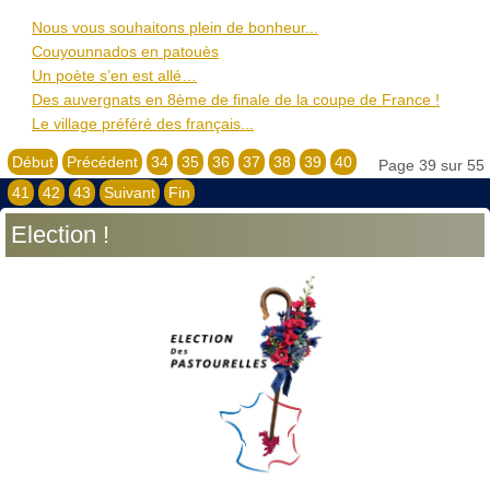
Nous vous souhaitons plein de bonheur...
Couyounnados en patouès
Un poète s’en est allé…
Des auvergnats en 8ème de finale de la coupe de France !
Le village préféré des français...
Début
Précédent
34
35
36
37
38
39
40
Page 39 sur 55
41
42
43
Suivant
Fin
Election !