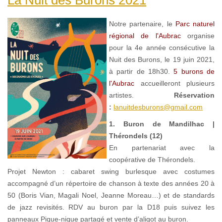
Notre partenaire, le
Parc naturel
régional de l'Aubrac
organise
pour la 4e année consécutive la
Nuit des Burons, le 19 juin 2021,
à partir de 18h30.
5 burons de
l'Aubrac
accueilleront plusieurs
artistes.
Réservation
:
lanuitdesburons@gmail.com
1. Buron de Mandilhac |
Thérondels (12)
En partenariat avec la
coopérative de Thérondels.
Projet Newton : cabaret swing burlesque avec costumes
accompagné d’un répertoire de chanson à texte des années 20 à
50 (Boris Vian, Magali Noel, Jeanne Moreau…) et de standards
de jazz revisités. RDV au buron par la D18 puis suivez les
panneaux Pique-nique partagé et vente d’aligot au buron.