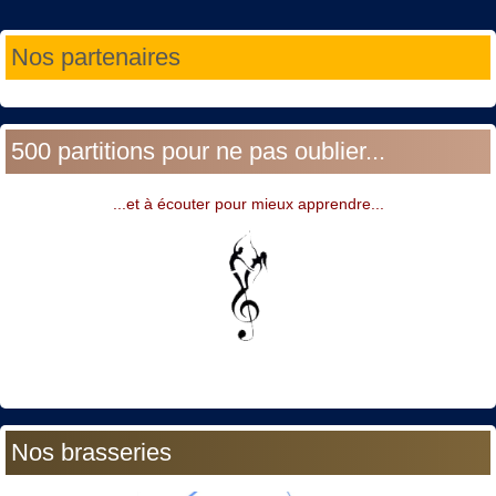
Année
Mois
Année
Mois
Nos partenaires
précédente
précédent
suivante
suivant
500 partitions pour ne pas oublier...
...et à écouter pour mieux apprendre...
Nos brasseries