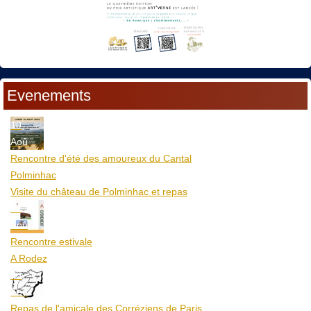
Evenements
10
Aoû
Rencontre d'été des amoureux du Cantal
Polminhac
Visite du château de Polminhac et repas
12
Aoû
Rencontre estivale
A Rodez
23
Aoû
Repas de l'amicale des Corréziens de Paris