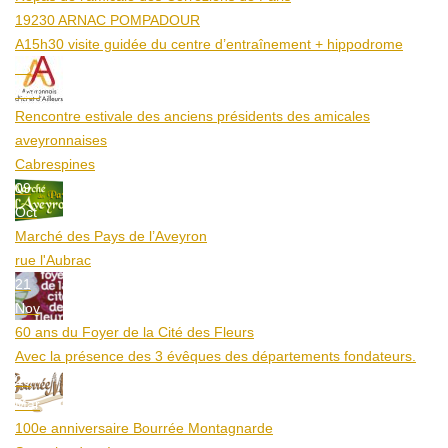
19230 ARNAC POMPADOUR
A15h30 visite guidée du centre d’entraînement + hippodrome
25
Aoû
Rencontre estivale des anciens présidents des amicales
aveyronnaises
Cabrespines
09
Oct
Marché des Pays de l’Aveyron
rue l'Aubrac
21
Nov
60 ans du Foyer de la Cité des Fleurs
Avec la présence des 3 évêques des départements fondateurs.
20
Mar
100e anniversaire Bourrée Montagnarde