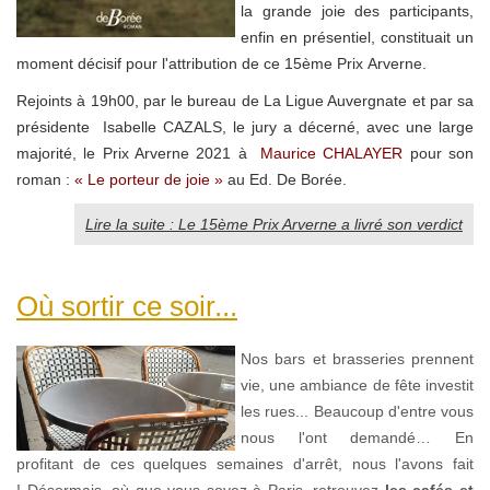
la grande joie des participants,
enfin en présentiel, constituait un
moment décisif pour l'attribution de ce 15ème Prix Arverne.
Rejoints
à 19h00, par le bureau de La Ligue Auvergnate et par sa
présidente Isabelle CAZALS, le jury a décerné, avec une large
majorité, le Prix Arverne 202
1 à
Maurice CHALAYER
pour son
roman :
« Le porteur de joie »
au Ed. De Borée.
Lire la suite : Le 15ème Prix Arverne a livré son verdict
Où sortir ce soir...
Nos bars et brasseries prennent
vie, une ambiance de fête investit
les rues... Beaucoup d'entre vous
nous l'ont demandé… En
profitant de ces quelques semaines d'arrêt,
nous l'avons fait
!
Désormais, où que vous soyez à Paris, retrouvez
les cafés et