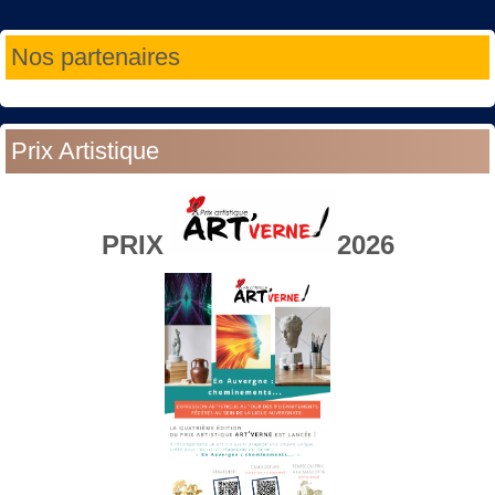
Année
Mois
Année
Mois
Nos partenaires
précédente
précédent
suivante
suivant
Prix Artistique
PRIX
2026