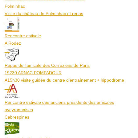
Polminhac
Visite du château de Polminhac et repas
12
Aoû
Rencontre estivale
A Rodez
23
Aoû
Repas de l'amicale des Corréziens de Paris
19230 ARNAC POMPADOUR
A15h30 visite guidée du centre d’entraînement + hippodrome
25
Aoû
Rencontre estivale des anciens présidents des amicales
aveyronnaises
Cabrespines
09
Oct