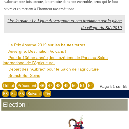
valoriser, une fois encore, le territoire dans son ensemble, ceux qui le font
vivre et en mettant à l’honneur nos traditions.
Lire la suite : La Ligue Auvergnate et ses traditions sur la place
du village du SIA 2019
Le Prix Arverne 2019 sur les hautes terres...
Auvergne, Destination Volcans !
Pour la 13ème année, les Lozériens de Paris au Salon
International de l’Agriculture.
Départ des "Aubrac" pour le Salon de l'agriculture
Brunch Sur Seine
Début
Précédent
46
47
48
49
50
51
52
Page 51 sur 55
53
54
55
Suivant
Fin
Election !