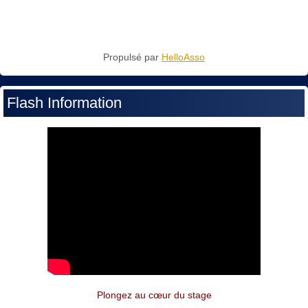
Propulsé par
HelloAsso
Flash Information
Plongez au cœur du stage