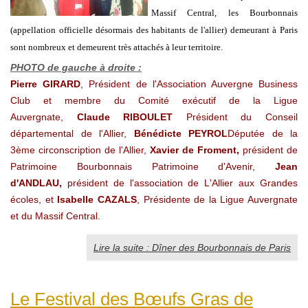
Massif Central, les Bourbonnais
(appellation officielle désormais des habitants de l'allier) demeurant à Paris
sont nombreux et demeurent très attachés à leur territoire.
PHOTO de gauche à droite :
Pierre GIRARD
, Président de l'Association Auvergne Business
Club et membre du Comité exécutif de la Ligue
Auvergnate,
Claude RIBOULET
Président du Conseil
départemental de l'Allier,
Bénédicte PEYROL
Députée de la
3ème circonscription de l'Allier,
Xavier de Froment
,
président de
Patrimoine Bourbonnais
Patrimoine d'Avenir,
Jean
d'ANDLAU,
président de l'association de L'Allier aux Grandes
écoles, et
Isabelle CAZALS
, Présidente de la Ligue Auvergnate
et du Massif Central.
Lire la suite : Dîner des Bourbonnais de Paris
Le Festival des Bœufs Gras de