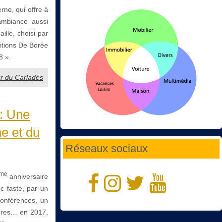
ne, qui offre à
ambiance aussi
ille, choisi par
ditions De Borée
8 ».
ur du Carladès
 : Une
ne et du
Réseaux sociaux
me
anniversaire
c faste, par un
conférences, un
aires… en 2017,