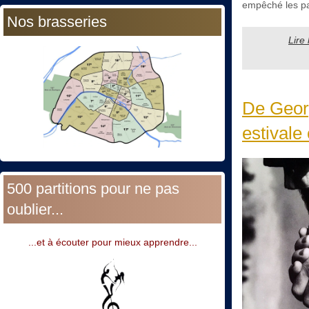
empêché les part
Nos brasseries
Lire
De Geor
estivale 
500 partitions pour ne pas
oublier...
...et à écouter pour mieux apprendre...