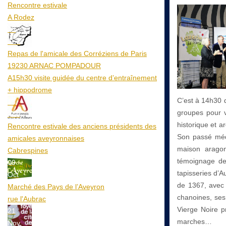
Rencontre estivale
A Rodez
23
Aoû
Repas de l'amicale des Corréziens de Paris
19230 ARNAC POMPADOUR
A15h30 visite guidée du centre d’entraînement
+ hippodrome
C’est à 14h30 q
25
groupes pour v
Aoû
historique et a
Rencontre estivale des anciens présidents des
Son passé médi
amicales aveyronnaises
maison aragon
Cabrespines
témoignage de 
09
tapisseries d’A
Oct
de 1367, avec 
Marché des Pays de l’Aveyron
chanoines, ses
rue l'Aubrac
Vierge Noire pr
21
marches…
Nov