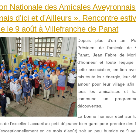
on Nationale des Amicales Aveyronnais
ais d’ici et d’Ailleurs ». Rencontre estiv
le le 9 août à Villefranche de Panat
Depuis plus d’un an, Pie
Président de l’amicale de V
Panat, Jean Fabre de Morl
d’honneur et toute l’équip
cette association, en lien av
mis toute leur énergie, leur 
amour pour leur village afi
tous les amicalistes et h
commune un programm
découvertes.
La bonne humeur était sur t
rs de l’excellent accueil au petit déjeuner bien garni pour prendre de
exceptionnellement en ce mois d’août) soit un peu humide ce 9 aoû