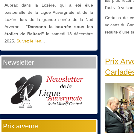
les plus récen
Aubrac dans la Lozère, qui a été élue
l'activité volca
pastourelle de la Ligue Auvergnate et de la
Certains de ce
Lozère lors de la grande soirée de la Nuit
volcans du Can
Arverne...
"Dansons la bourrée sous les
résulte d'une s
étoiles de Baltard"
le
samedi 13 décembre
2025.
Suivez le lien
...
Prix Arv
Newsletter
Carladè
Prix arverne