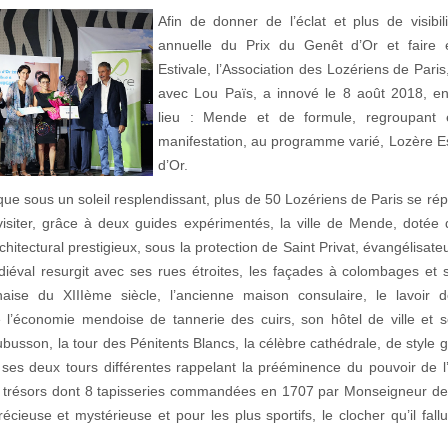
Afin de donner de l’éclat et plus de visibil
annuelle du Prix du Genêt d’Or et faire 
Estivale, l’Association des Lozériens de Paris
avec Lou Païs, a innové le 8 août 2018, e
lieu : Mende et de formule, regroupan
manifestation, au programme varié, Lozère Es
d’Or.
ue sous un soleil resplendissant, plus de 50 Lozériens de Paris se rép
isiter, grâce à deux guides expérimentés, la ville de Mende, dotée 
rchitectural prestigieux, sous la protection de Saint Privat, évangélisat
éval resurgit avec ses rues étroites, les façades à colombages et
aise du XIIIème siècle, l’ancienne maison consulaire, le lavoir d
l’économie mendoise de tannerie des cuirs, son hôtel de ville et 
ubusson, la tour des Pénitents Blancs, la célèbre cathédrale, de style 
ses deux tours différentes rappelant la prééminence du pouvoir de l
 trésors dont 8 tapisseries commandées en 1707 par Monseigneur de
écieuse et mystérieuse et pour les plus sportifs, le clocher qu’il fall