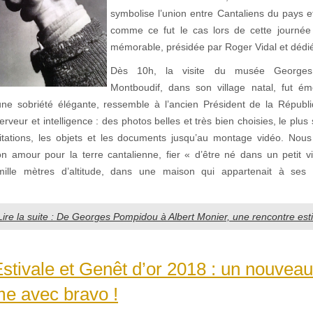
symbolise l’union entre Cantaliens du pays e
comme ce fut le cas lors de cette journée
mémorable, présidée par Roger Vidal et dédiée
Dès 10h, la visite du musée George
Montboudif, dans son village natal, fut é
e sobriété élégante, ressemble à l’ancien Président de la Républ
erveur et intelligence : des photos belles et très bien choisies, le plus
citations, les objets et les documents jusqu’au montage vidéo. Nou
n amour pour la terre cantalienne, fier « d’être né dans un petit v
ille mètres d’altitude, dans une maison qui appartenait à ses 
Lire la suite : De Georges Pompidou à Albert Monier, une rencontre estiv
stivale et Genêt d’or 2018 : un nouvea
me avec bravo !