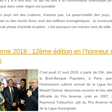
tes il y a 8 600 ans, ce qui fait dire à la communauté scientifique qu
nique dans cette région est possible!
s puys ont des cratères, d'autres pas. La quasi-totalité des puys, 
tal ou des monts Dore, sont des édifices monogéniques : la construct
eule phase d'activité éruptive ; c'est pourquoi ces volcans sont de taille
erne 2018 : 12ème édition en l’honneur 
s
C’est jeudi 12 avril 2018, à partir de 19h, da
la Bred-Banque Populaire, à Paris, que
l’événement culturel annuel de la Ligue A
Massif Central, désormais reconnu et très att
officielle du Prix Arverne, créé en 2007, à 
Raymond Trebuchon, pdt du Prix Arverne et
de la Ligue Auvergnate.