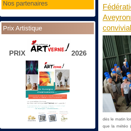
Nos partenaires
Fédérati
Aveyronn
convivia
Prix Artistique
PRIX
2026
dès le matin lo
que la météo (