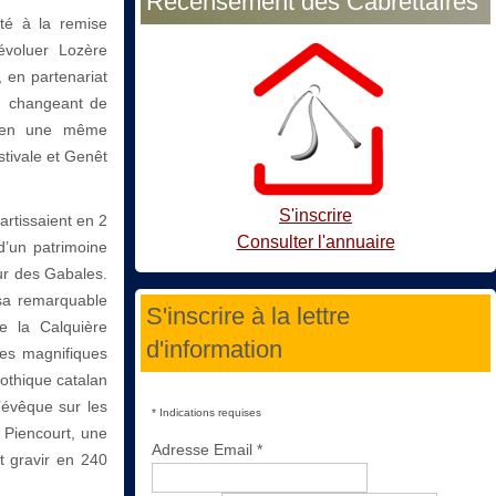
Recensement des Cabrettaïres
ité à la remise
évoluer Lozère
, en partenariat
n changeant de
t en une même
tivale et Genêt
S'inscrire
artissaient en 2
Consulter l'annuaire
d’un patrimoine
eur des Gabales.
 sa remarquable
S'inscrire à la lettre
e la Calquière
d'information
ses magnifiques
gothique catalan
’évêque sur les
*
Indications requises
 Piencourt, une
Adresse Email
*
ut gravir en 240