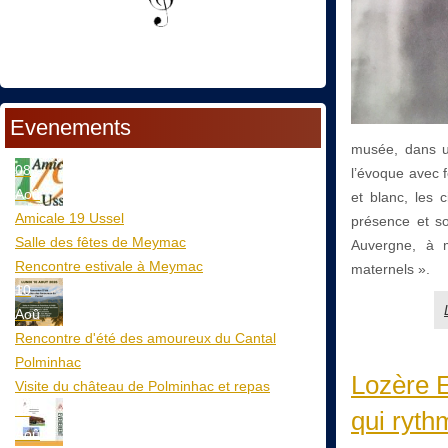
Evenements
musée, dans un
08
l’évoque avec f
Aoû
et blanc, les 
Amicale 19 Ussel
présence et so
Salle des fêtes de Meymac
Auvergne, à m
Rencontre estivale à Meymac
maternels ».
10
Aoû
Rencontre d'été des amoureux du Cantal
Polminhac
Lozère E
Visite du château de Polminhac et repas
12
qui ryth
Aoû