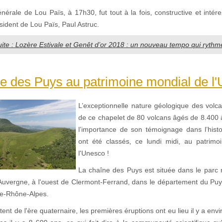
érale de Lou Païs, à 17h30, fut tout à la fois, constructive et intér
sident de Lou Païs, Paul Astruc.
suite : Lozère Estivale et Genêt d’or 2018 : un nouveau tempo qui rythm
e des Puys au patrimoine mondial de l'
L’exceptionnelle nature géologique des volc
de ce chapelet de 80 volcans âgés de 8.400 
l’importance de son témoignage dans l’histo
ont été classés, ce lundi midi, au patrim
l'Unesco !
La chaîne des Puys est située dans le parc n
Auvergne, à l'ouest de Clermont-Ferrand, dans le département du Pu
ne-Rhône-Alpes.
ent de l'ère quaternaire, les premières éruptions ont eu lieu il y a env