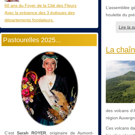
60 ans du Foyer de la Cité des Fleurs
L’assemblée gén
Avec la présence des 3 évêques des
houlette du pré
départements fondateurs.
Lire la 
Pastourelles 2025...
La chaîn
des volcans d'
région Auverg
Ces volcans dat
C’est
Sarah ROYER
, originaire de Aumont-