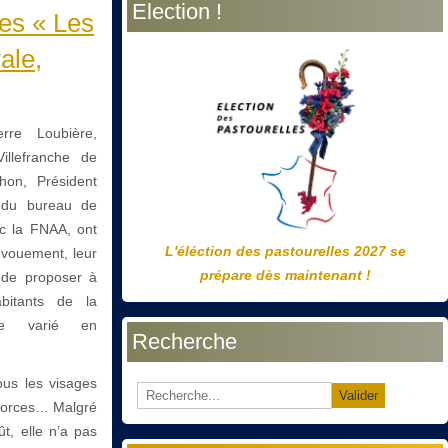
Election !
précédente
précédent
suivante
suivant
es « Les
ale,
rre Loubière,
illefranche de
hon, Président
e du bureau de
ec la FNAA, ont
L'éléction des pastourelles 2027 se
dévouement, leur
prépare dès maintenant !
n de proposer à
abitants de la
e varié en
Recherche
ous les visages
Valider
s forces… Malgré
t, elle n’a pas