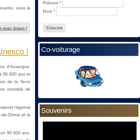
Prénom
*
essante, sous la
Nom
*
e avec bravo !
Co-voiturage
Unesco !
ans d'Auvergne,
à 95.000 ans et
ire de la Terre
oine mondial de
aturel régional
Souvenirs
y-de-Dôme et la
iron 95 000 ans,