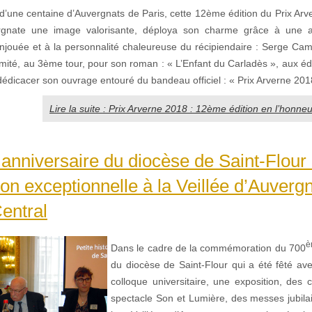
’une centaine d’Auvergnats de Paris, cette 12ème édition du Prix Arver
rgnate une image valorisante, déploya son charme grâce à une 
njouée et à la personnalité chaleureuse du récipiendaire : Serge Cama
nimité, au 3ème tour, pour son roman : « L’Enfant du Carladès », aux é
édicacer son ouvrage entouré du bandeau officiel : « Prix Arverne 201
Lire la suite : Prix Arverne 2018 : 12ème édition en l’honne
nniversaire du diocèse de Saint-Flour
ion exceptionnelle à la Veillée d’Auverg
entral
è
Dans le cadre de la commémoration du 700
du diocèse de Saint-Flour qui a été fêté ave
colloque universitaire, une exposition, des 
spectacle Son et Lumière, des messes jubil