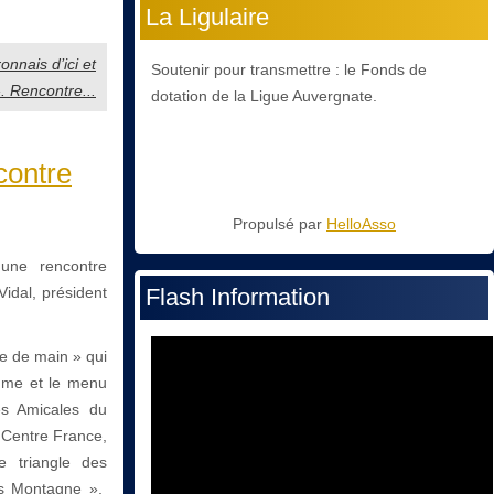
La Ligulaire
nnais d’ici et
Soutenir pour transmettre : le Fonds de
». Rencontre...
dotation de la Ligue Auvergnate.
contre
Propulsé par
HelloAsso
une rencontre
Vidal, président
Flash Information
ée de main » qui
amme et le menu
es Amicales du
e Centre France,
 triangle des
Es Montagne »,