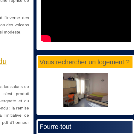
'une reprise de
à l'inverse des
ion des volcans
 si modeste.
du
Vous rechercher un logement ?
ns les salons de
 s’est produit
uvergnate et du
endu : la remise
l’initiative de
 pdt d’honneur
Fourre-tout