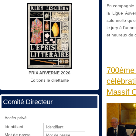
En compagnie d
la Ligue Auve
solennelle qu’e
le jury à l’una
et heureux de d
700ème a
PRIX ARVERNE 2026
célébrat
Editions le dilettante
Massif C
Comité Directeur
Accès privé
Identifiant
Mot de passe