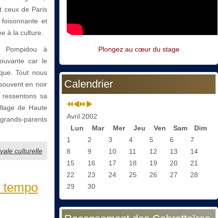
t ceux de Paris
 foisonnante et
 à la culture.
s Pompidou à
Plongez au cœur du stage
mouvante car le
ique. Tout nous
Calendrier
 souvent en noir
s ressentons sa
illage de Haute
Avril 2002
grands-parents
Lun
Mar
Mer
Jeu
Ven
Sam
Dim
1
2
3
4
5
6
7
ale culturelle
8
9
10
11
12
13
14
15
16
17
18
19
20
21
22
23
24
25
26
27
28
u tempo
29
30