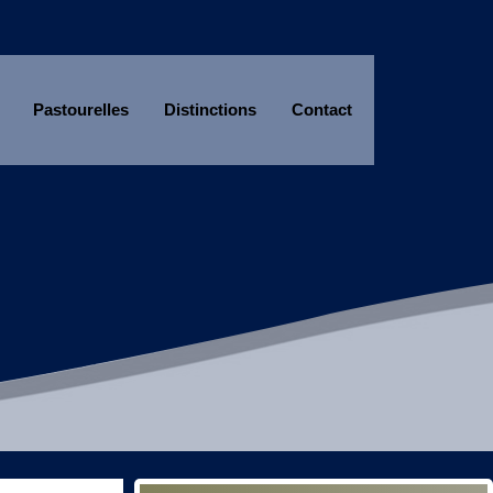
Pastourelles
Distinctions
Contact
Année
Mois
Année
Mois