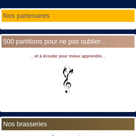
Année
Mois
Année
Mois
Nos partenaires
précédente
précédent
suivante
suivant
500 partitions pour ne pas oublier...
...et à écouter pour mieux apprendre...
Nos brasseries