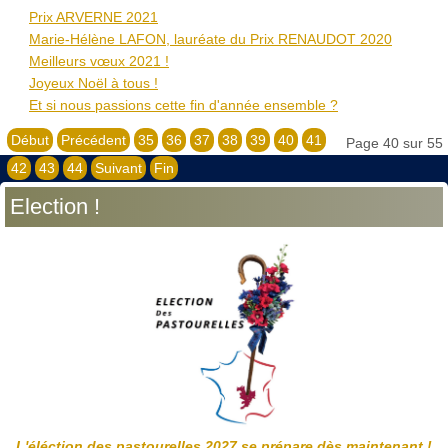
Prix ARVERNE 2021
Marie-Hélène LAFON, lauréate du Prix RENAUDOT 2020
Meilleurs vœux 2021 !
Joyeux Noël à tous !
Et si nous passions cette fin d'année ensemble ?
Début
Précédent
35
36
37
38
39
40
41
Page 40 sur 55
42
43
44
Suivant
Fin
Election !
L'éléction des pastourelles 2027 se prépare dès maintenant !