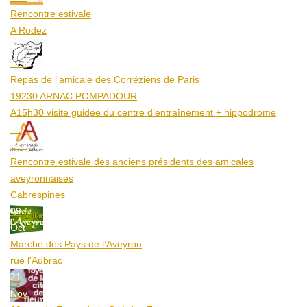
Rencontre estivale
A Rodez
23
Aoû
Repas de l'amicale des Corréziens de Paris
19230 ARNAC POMPADOUR
A15h30 visite guidée du centre d’entraînement + hippodrome
25
Aoû
Rencontre estivale des anciens présidents des amicales
aveyronnaises
Cabrespines
09
Oct
Marché des Pays de l’Aveyron
rue l'Aubrac
21
Nov