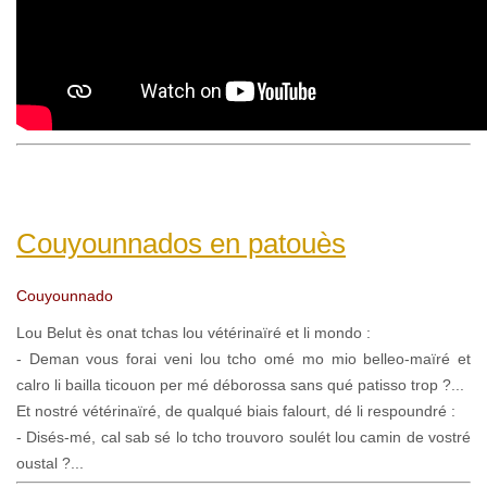
Couyounnados en patouès
Couyounnado
Lou Belut ès onat tchas lou vétérinaïré et li mondo :
- Deman vous forai veni lou tcho omé mo mio belleo-maïré et
calro li bailla ticouon per mé déborossa sans qué patisso trop ?...
Et nostré vétérinaïré, de qualqué biais falourt, dé li respoundré :
- Disés-mé, cal sab sé lo tcho trouvoro soulét lou camin de vostré
oustal ?...