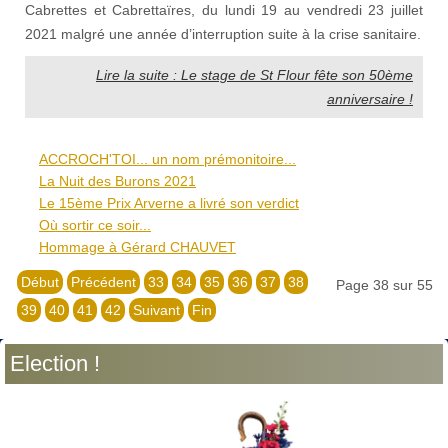
Cabrettes et Cabrettaïres, du lundi 19 au vendredi 23 juillet
2021 malgré une année d’interruption suite à la crise sanitaire.
Lire la suite : Le stage de St Flour fête son 50ème
anniversaire !
ACCROCH'TOI... un nom prémonitoire...
La Nuit des Burons 2021
Le 15ème Prix Arverne a livré son verdict
Où sortir ce soir...
Hommage à Gérard CHAUVET
Début
Précédent
33
34
35
36
37
38
Page 38 sur 55
39
40
41
42
Suivant
Fin
Election !