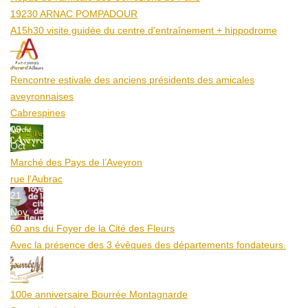
19230 ARNAC POMPADOUR
A15h30 visite guidée du centre d’entraînement + hippodrome
25
Aoû
Rencontre estivale des anciens présidents des amicales
aveyronnaises
Cabrespines
09
Oct
Marché des Pays de l’Aveyron
rue l'Aubrac
21
Nov
60 ans du Foyer de la Cité des Fleurs
Avec la présence des 3 évêques des départements fondateurs.
20
Mar
100e anniversaire Bourrée Montagnarde