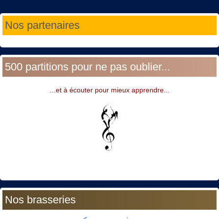
Année
Mois
Année
Mois
Nos partenaires
précédente
précédent
suivante
suivant
500 partitions pour ne pas oublier...
...et à écouter pour mieux apprendre...
Nos brasseries