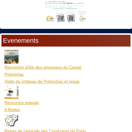
Evenements
10
Aoû
Rencontre d'été des amoureux du Cantal
Polminhac
Visite du château de Polminhac et repas
12
Aoû
Rencontre estivale
A Rodez
23
Aoû
Repas de l'amicale des Corréziens de Paris