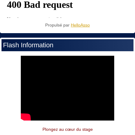
Propulsé par
HelloAsso
Flash Information
Plongez au cœur du stage